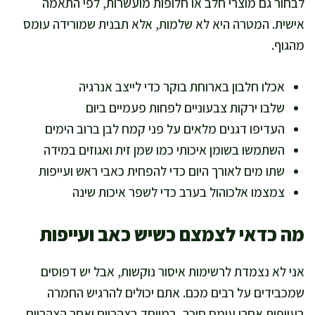
לבחור גם מוצרי חלב או חלופות מועשרות, לפי התאמה
אישית. המטרה היא לא שלמות, אלא תבנית שמורידה עומס
מהגוף.
אכלו חלבון בארוחת בוקר כדי לייצב אנרגיה
שלבו ירקות צבעוניים לפחות פעמיים ביום
העדיפו דגנים מלאים על פני קמח לבן ברוב הימים
השתמשו בשומן איכותי כמו שמן זית ואגוזים במידה
שתו מים לאורך היום כדי להפחית כאבי ראש ועייפות
צמצמו אלכוהול בערב כדי לשפר איכות שינה
מה כדאי לצמצם כשיש כאב ועייפות
אני לא נצמדת לרשימות איסור נוקשות, אבל יש דפוסים
שמכבידים על רבים מכם. אתם יכולים להרגיש החמרה
בעייפות אחרי עומס סוכר, במיוחד בצהריים ואחר הצהריים.