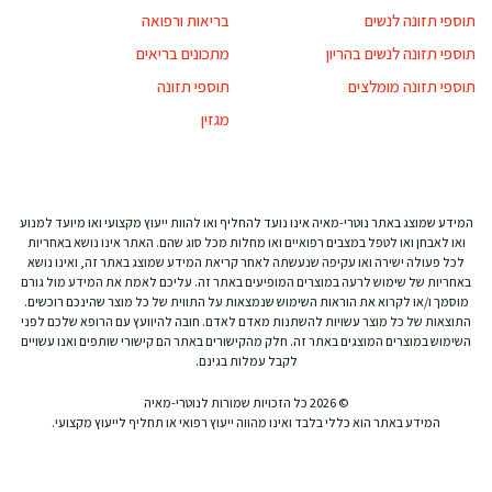
תוספי תזונה לנשים
בריאות ורפואה
תוספי תזונה לנשים בהריון
מתכונים בריאים
תוספי תזונה מומלצים
תוספי תזונה
מגזין
המידע שמוצג באתר נוטרי-מאיה אינו נועד להחליף ואו להוות ייעוץ מקצועי ואו מיועד למנוע
ואו לאבחן ואו לטפל במצבים רפואיים ואו מחלות מכל סוג שהם. האתר אינו נושא באחריות
לכל פעולה ישירה ואו עקיפה שנעשתה לאחר קריאת המידע שמוצג באתר זה, ואינו נושא
באחריות של שימוש לרעה במוצרים המופיעים באתר זה. עליכם לאמת את המידע מול גורם
מוסמך ו/או לקרוא את הוראות השימוש שנמצאות על התווית של כל מוצר שהינכם רוכשים.
התוצאות של כל מוצר עשויות להשתנות מאדם לאדם. חובה להיוועץ עם הרופא שלכם לפני
השימוש במוצרים המוצגים באתר זה. חלק מהקישורים באתר הם קישורי שותפים ואנו עשויים
לקבל עמלות בגינם.
© 2026 כל הזכויות שמורות לנוטרי-מאיה
המידע באתר הוא כללי בלבד ואינו מהווה ייעוץ רפואי או תחליף לייעוץ מקצועי.