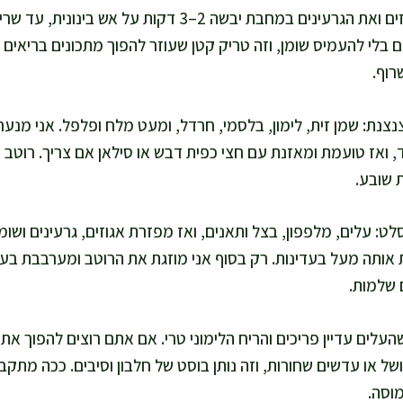
אני קולה את האגוזים ואת הגרעינים במחבת יבשה 2–3 דקות ע
לי להעמיס שומן, וזה טריק קטן שעוזר להפוך מתכונים בריאים
רוף.
 ואז טועמת ומאזנת עם חצי כפית דבש או סילאן אם צריך. רוטב מ
 שובע.
ט: עלים, מלפפון, בצל ותאנים, ואז מפזרת אגוזים, גרעינים ושומ
 אותה מעל בעדינות. רק בסוף אני מוזגת את הרוטב ומערבבת בעד
 שלמות.
העלים עדיין פריכים והריח הלימוני טרי. אם אתם רוצים להפוך א
של או עדשים שחורות, וזה נותן בוסט של חלבון וסיבים. ככה מת
וסה.