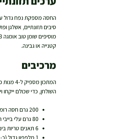
ערכים תזונתיים
סיבים תזונתיים, אשלגן ופו
קטנייה או גבינה.
מרכיבים
השולחן, כדי שכולם ייקחו וי
200 גרם חסה רומית או לבבות חסה – בסיס פריך ודל קלוריות
80 גרם עלי בייבי תרד (אופציונלי) – תוספת ברזל וחומצה פולית
6 תאנים טריות בינוניות (כ-300 גרם) – מתיקות טבעית ועשיר בסיבים
1 מלפפון גדול (כ-250 גרם) – מרענן ומוסיף נוזלים