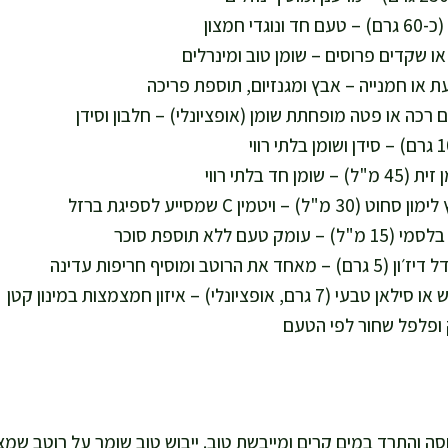
ה והתרד במים קרים ומייבשת טוב. ייבוש טוב שומר על רוטב שמצ