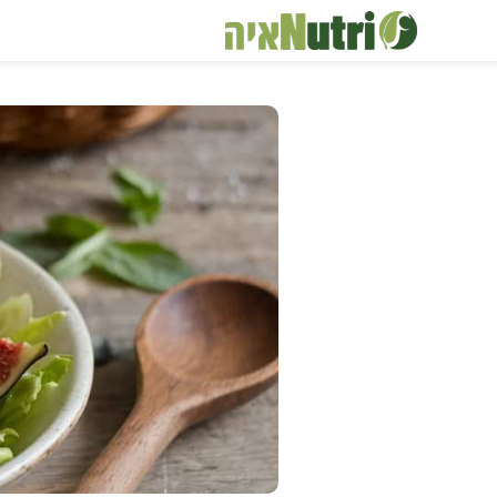
דלג
תוכן