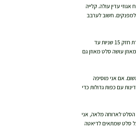
ל אש בינונית, עד שריח אגוזי עדין עולה. קלייה
 למפנקים. חשוב לערבב
אני מכינה רוטב בצנצנת: שמן זית, לימון, בלסמי, חרדל, ומעט מלח ופלפל. אני מנערת חזק 15 שניות עד
אוזן עושה סלט מאוזן גם
שום. אם אני מוסיפה
ינות עם כפות גדולות כדי
ת הסלט לארוחה מלאה, אני
קבל סלט שמתאים לדיאטה