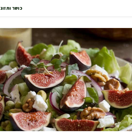
כושר ותזונ