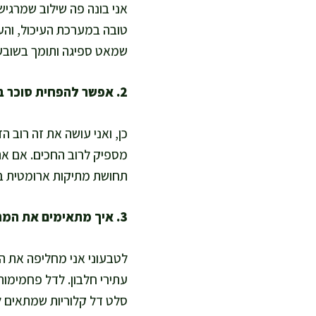
אני בונה פה שילוב שמרגיש
טובה במערכת העיכול, והעל
שמאט ספיגה ותומך בשובע, 
2. אפשר להפחית סוכר ברוטב ועדיין לקבל טעם עשיר?
כן, ואני עושה את זה רוב ה
תחושת מתיקות ארומטית בל
3. איך מתאימים את המתכון לדיאטות מיוחדות כמו טבעוני, דל פחמימות וללא גלוטן?
לטבעוני אני מחליפה את הג
סלט דל קלוריות שמתאים ל