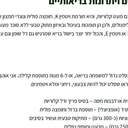
 ויתרונות בריאותיים
החסה מספקת נפח גדול עם מעט קלוריות, והיא תורמת ויטמין K, 
ליפנולים, ולכן הן תומכות בעיכול ובאיזון מתוק טבעי ללא סוכר מעו
מוסיפים שומן טוב אומגה 3 או ויטמין E, והכול יחד יוצר בישול בריא שמרגיש גם דל
המתכון מספיק ל-4 מנות כסלט גדול למשפחה בריאה, או ל-6 מנות 
ראו שסלט יכול להיות צבעוני, ריחני ומלא ויטמינים.