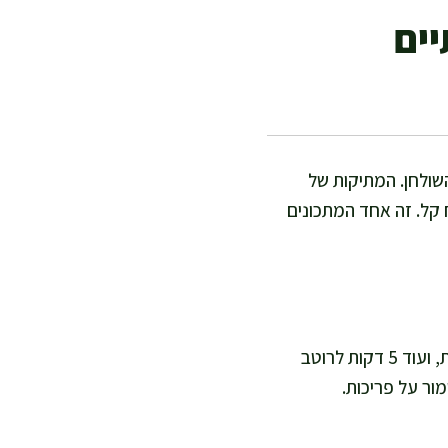
ים
השולחן. המתיקות של
 קל. זה אחד המתכונים
אני מסדרת את כל המרכיבים על השיש, ואז הכול מתקדם מהר. ההכנה לוקחת בערך 15 דקות, ועוד 5 דקות לרוטב
ור על פריכות.