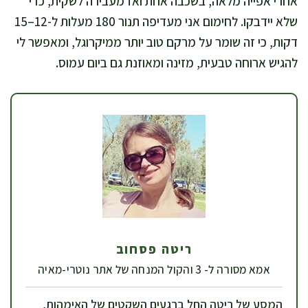
אחרי אפייה מלאה, בשכבה אחת ואז מעבירה לשקית, כדי
שלא יידבקו. לחימום אני מעדיפה תנור 180 מעלות ל-12–15
דקות, כי זה שומר על מרקם טוב יותר ממיקרוגל, ומאפשר לי
להגיש ארוחה טבעית, מזינה ומאוזנת גם ביום עמוס.
ריטה פסחוב
אמא מסורה ל- 3 והקול המנחה של אתר נוטרי-מאיה
המסע של ריטה החל ברגעים השקטים של האימהות,