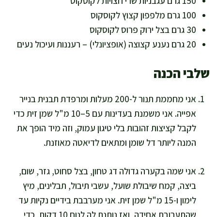
150 גרם עגבניות שרי חצויות לקוסקוס
100 גרם מלפפון קצוץ לקוסקוס
30 גרם בצל ירוק פרוס לקוסקוס
20 גרם נענע קצוצה (אופציונלי) – רעננות ועיכול נעים
שלבי הכנה
אני מחממת תנור ל-200 מעלות ומרפדת תבנית בנייר
אפייה. אני משמנת בעדינות עם 5–10 מ"ל שמן זית כדי
לקבל קציצות זהובות בלי טיגון עמוק, וזה מיד הופך את
המנה ליותר דל שומן ומתאים לדיאטה מאוזנת.
אני שמה בקערה גדולה דג טחון, בצל סחוט, גזר, שום,
ביצה, קמח שיבולת שועל, עשבי תיבול, תבלינים, מיץ
לימון ו-15 מ"ל שמן זית. אני מערבבת בידיים נקיות עד
שהתערובת אחידה, ואז נותנת לה לנוח 10 דקות, כדי