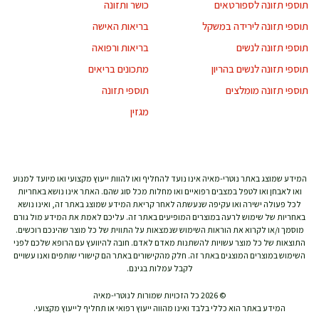
תוספי תזונה לספורטאים
כושר ותזונה
תוספי תזונה לירידה במשקל
בריאות האישה
תוספי תזונה לנשים
בריאות ורפואה
תוספי תזונה לנשים בהריון
מתכונים בריאים
תוספי תזונה מומלצים
תוספי תזונה
מגזין
המידע שמוצג באתר נוטרי-מאיה אינו נועד להחליף ואו להוות ייעוץ מקצועי ואו מיועד למנוע
ואו לאבחן ואו לטפל במצבים רפואיים ואו מחלות מכל סוג שהם. האתר אינו נושא באחריות
לכל פעולה ישירה ואו עקיפה שנעשתה לאחר קריאת המידע שמוצג באתר זה, ואינו נושא
באחריות של שימוש לרעה במוצרים המופיעים באתר זה. עליכם לאמת את המידע מול גורם
מוסמך ו/או לקרוא את הוראות השימוש שנמצאות על התווית של כל מוצר שהינכם רוכשים.
התוצאות של כל מוצר עשויות להשתנות מאדם לאדם. חובה להיוועץ עם הרופא שלכם לפני
השימוש במוצרים המוצגים באתר זה. חלק מהקישורים באתר הם קישורי שותפים ואנו עשויים
לקבל עמלות בגינם.
© 2026 כל הזכויות שמורות לנוטרי-מאיה
המידע באתר הוא כללי בלבד ואינו מהווה ייעוץ רפואי או תחליף לייעוץ מקצועי.