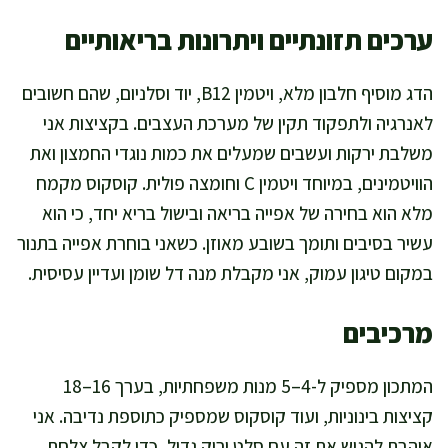
ערכים תזונתיים ויתרונות בריאותיים
הדג מוסיף חלבון מלא, ויטמין B12, יוד וסלניום, שהם חשובים
לאנרגיה ולתפקוד תקין של מערכת העצבים. בקציצות אני
משלבת ירקות ועשבים שמעלים את כמות נוגדי החמצון ואת
הוויטמינים, במיוחד ויטמין C וחומצה פולית. קוסקוס מקמח
מלא הוא בחירה של אפייה בריאה ובישול בריא יחד, כי הוא
עשיר בסיבים ותומך בשובע מאוזן. כשאני בוחרת אפייה בתנור
במקום טיגון עמוק, אני מקבלת מנה דל שומן ועדיין עסיסית.
מרכיבים
המתכון מספיק ל-4–5 מנות משפחתיות, בערך 16–18
קציצות בינוניות, ועוד קוסקוס שמספיק כתוספת נדיבה. אני
אוהבת להגיש את זה עם סלט ירוק גדול, כדי לקבל צלחת