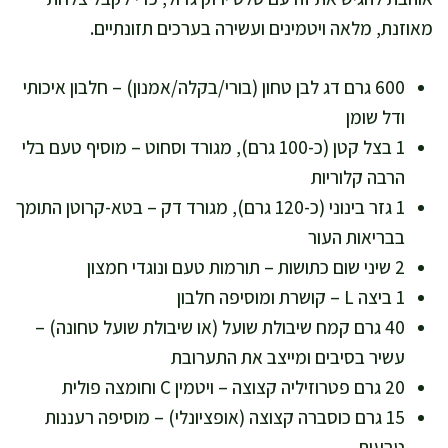
מאוזנת, מלאה ויטמינים ועשירה בערכים תזונתיים.
600 גרם דג לבן טחון (בורי/בקלה/אמנון) – חלבון איכותי
ודל שומן
1 בצל קטן (כ-100 גרם), מגורד וסחוט – מוסיף טעם בלי
הרבה קלוריות
1 גזר בינוני (כ-120 גרם), מגורד דק – בטא-קרוטן התומך
בבריאות העור
2 שיני שום כתושות – תורמות טעם ונוגדי חמצון
1 ביצה L – קושרת ומוסיפה חלבון
40 גרם קמח שיבולת שועל (או שיבולת שועל טחונה) –
עשיר בסיבים ומייצב את התערובת
20 גרם פטרוזיליה קצוצה – ויטמין C וחומצה פולית
15 גרם כוסברה קצוצה (אופציונלי) – מוסיפה רעננות
טבעית