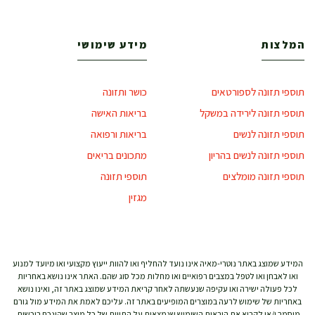
המלצות
מידע שימושי
תוספי תזונה לספורטאים
כושר ותזונה
תוספי תזונה לירידה במשקל
בריאות האישה
תוספי תזונה לנשים
בריאות ורפואה
תוספי תזונה לנשים בהריון
מתכונים בריאים
תוספי תזונה מומלצים
תוספי תזונה
מגזין
המידע שמוצג באתר נוטרי-מאיה אינו נועד להחליף ואו להוות ייעוץ מקצועי ואו מיועד למנוע
ואו לאבחן ואו לטפל במצבים רפואיים ואו מחלות מכל סוג שהם. האתר אינו נושא באחריות
לכל פעולה ישירה ואו עקיפה שנעשתה לאחר קריאת המידע שמוצג באתר זה, ואינו נושא
באחריות של שימוש לרעה במוצרים המופיעים באתר זה. עליכם לאמת את המידע מול גורם
מוסמך ו/או לקרוא את הוראות השימוש שנמצאות על התווית של כל מוצר שהינכם רוכשים.