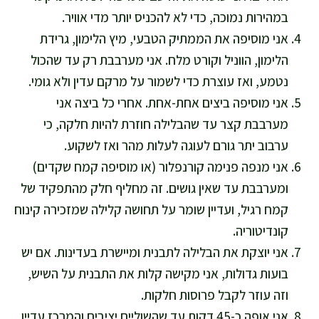
במהירות נמוכה, כדי לא להכניס יותר מדי אוויר.
אני מוסיפה את הממתיק הטבעי, מיץ הלימון, גרידת
הלימון, הווניל וקורט מלח. אני מערבבת רק עד שהכול
נטמע, ואז עוצרת כדי לשמור על מרקם עדין ולא גומי.
אני מוסיפה ביצים אחת-אחת. אחרי כל ביצה אני
מערבבת קצר עד שהבלילה חוזרת להיות חלקה, כי
ערבוב יתר גורם לעוגה לעלות מהר ואז לשקוע.
אני מנפה פנימה קורנפלור (או מוסיפה קמח שקדים)
ומערבבת עד שאין גושים. זה מחליף חלק מהתפקיד של
קמח רגיל, ועדיין שומר על תחושה קלילה שמזכירה קינוח
קונדיטוריה.
אני יוצקת את הבלילה לתבנית ומיישרת בעדינות. אם יש
בועות גדולות, אני מקישה קלות את התבנית על השיש,
וזה עוזר לקבל פרוסות חלקות.
אני אופה כ-45 דקות עד שהשוליים יציבים והמרכז עדיין