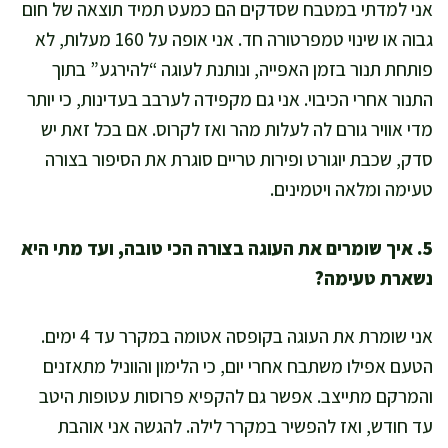
אני למדתי במטבח שסדקים הם כמעט תמיד תוצאה של חום
גבוה או שינוי טמפרטורה חד. אני אופה על 160 מעלות, לא
פותחת תנור בזמן האפייה, ונותנת לעוגה “להירגע” בתוך
התנור אחרי הכיבוי. אני גם מקפידה לערבב בעדינות, כי יותר
מדי אוויר גורם לה לעלות מהר ואז לקרוס. אם בכל זאת יש
סדק, שכבת יוגורט ופירות טריים סוגרת את הסיפור בצורה
טעימה ומלאה ויטמינים.
5. איך שומרים את העוגה בצורה הכי טובה, ועד מתי היא
נשארת טעימה?
אני שומרת את העוגה בקופסה אטומה במקרר עד 4 ימים.
הטעם אפילו משתבח אחרי יום, כי הלימון והווניל מתאזנים
והמרקם מתייצב. אפשר גם להקפיא פרוסות עטופות היטב
עד חודש, ואז להפשיר במקרר לילה. להגשה אני אוהבת