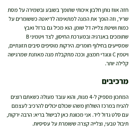
חזה אווז נותן חלבון איכותי שתומך בשובע ובשמירה על מסת
שריר, וזה הופך את המנה למתאימה לדיאטה כששומרים על
כמות ושיטת צלייה דל שומן. הוא מכיל גם ברזל ואבץ
שתומכים באנרגיה ובמערכת החיסון, לצד ויטמיני B
שמסייעים בחילוף חומרים. הירקות מוסיפים סיבים תזונתיים,
ויטמין C ונוגדי חמצון, וככה מתקבלת מנה מאוזנת שמרגישה
קלילה יותר.
מרכיבים
המתכון מספיק ל-4 מנות, והוא עובד מעולה כשאתם רוצים
להניח במרכז השולחן משהו שכולם יכולים להרכיב לעצמם
עם סלט גדול ליד. אני מכוונת כאן לבישול בריא: הרבה ירקות,
תיבול טבעי, וצלייה קצרה ששומרת על עסיסיות.