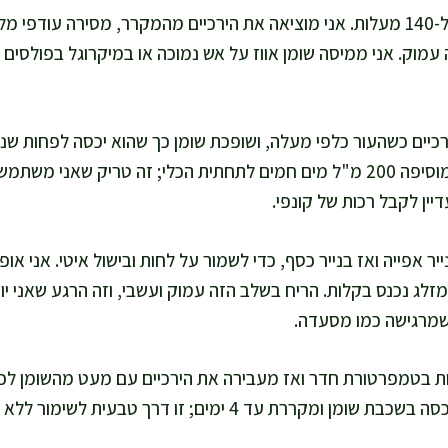
אני מחממת תנור ל-140 מעלות. אני מוציאה את הירכיים מהמקרר, מסירה עוד
 עמוק. אני ממיסה שומן אווז על אש נמוכה או במיקרוגל בפולסים 
כיים כשהעור כלפי מעלה, ושופכת שומן כך שהוא יכסה לפחות שני 
מספיק שומן, אני מוסיפה 200 מ"ל מים חמים לתחתית הכלי; זה טריק שאנ
דיין לקבל רכות של קונפי.
זלג נכנס בקלות. הריח בשלב הזה עמוק ועשבי, וזה הרגע שאני יו
שמרגישה כמו מסעדה.
מצננת 30 דקות בטמפרטורת חדר ואז מעבירה את הירכיים עם מעט מהשומן ל
 ומקררת עד 4 ימים; זו דרך טבעית לשימור ללא תוספים.