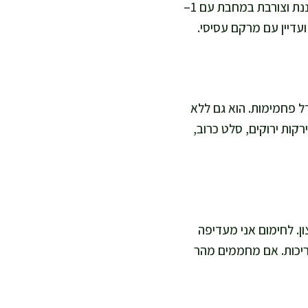
250–300 מ"ל ציר עוף או מים, מכסה היטב ואופה על 150 מעלות עד רכות. אחר כך אני מצננת וצורבת במחבת עם 1–
דל פחמימות. הוא גם ללא
רקות ירוקים, סלט כרוב,
ן. לחימום אני מעדיפה
החזיר פריכות. אם מחממים מהר