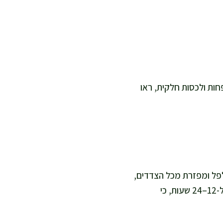
פחות ולכסות חלקית, ראו
לפל ומפזרת מכל הצדדים,
ואז מוסיפה שום, תימין, רוזמרין, עלי דפנה וגרידת תפוז. אני מכסה ומעבירה למקרר ל-12–24 שעות, כי