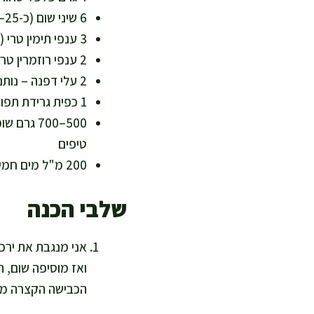
6 שיני שום (כ-25–30 גרם), מעוכות קלות – תורמות תרכובות גופרית טבעיות
3 ענפי תימין טרי (כ-6 גרם) – ארומה חזקה שמאפשרת להפחית מלח בהגשה
2 ענפי רוזמרין טרי (כ-6 גרם) – מוסיף טעם עמוק ונוגדי חמצון
2 עלי דפנה – נותנים גוף וריח נקי
1 כפית גרידת תפוז (כ-2 גרם), אופציונלי – מרענן ומאזן שומן
500–700 
טיפים
200 מ"ל מים חמים – עוזרים לבישול עדין גם עם פחות שומן
שלבי הכנה
אני מנגבת את ירכ
הכבישה הקצרה מש