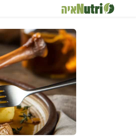
דלג
תוכן