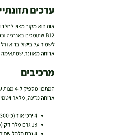
ערכים תזונתיים
B12 שתומכים באנרגיה ו
לשמור על בישול בריא ודל 
ארוחה מאוזנת שמתאימה ל
מרכיבים
המתכון מ
ארוחה מזינה, מלאה ויטמיני
4 ירכי אווז (כ-300–350 גרם כל אחת) – עתיר חלבון וברזל
18 גרם מלח דק (כ-1.5% ממשקל הבשר) – מאפשר כבישה עדינה ומרקם עסיסי
4 גרם פלפל שחור גרוס – מוסיף חריפות עדינה ללא סוכר