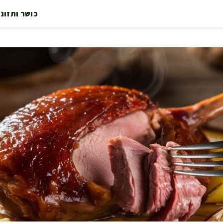
כושר ותזונ