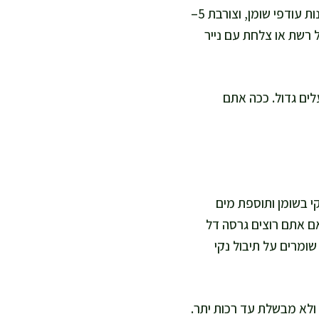
לפני ההגשה אני מחממת מחבת כבדה על אש בינונית. אני מוציאה ירך, מנגבת בעדינות עודפי שומן, וצורבת 5–
 השני. אני מניחה על רשת או צלחת עם נייר
לים גדול. ככה אתם
י בשומן ותוספת מים
ם אתם רוצים גרסה דל
שומרים על תיבול נקי
 ולא מבשלת עד רכות יתר.