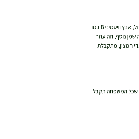
אווז הוא מקור מצוין לחלבון מלא, שמסייע לבניית שריר ולשובע לאורך זמן, והוא גם מספק ברזל, אבץ וויטמיני B כמו
שמן נוסף, וזה עוזר
גדי חמצון, מתקבלת
נור כדי שכל המשפחה תקבל