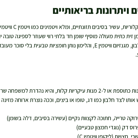
 ויתרונות בריאותיים
 זית כתית מעולה מוסיף שומן חד בלתי רווי שעוזר לספיגה טובה יו
שומן. השקדים מוסיפים חלבון, מגנזיום וויטמין E, והלימון נותן חומציות טבע
הכמות הזו מספיקה ל-4 מנות כתוספת או ל-2 מנות עיקריות קלות, והיא נהדרת
ותו לצד חלבון כמו דג, טופו או ביצים, וככה נוצרת ארוחה מזינה 