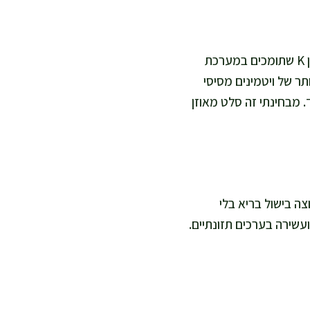
שעועית ירוקה היא ירק דל קלוריות, עשיר בסיבים תזונתיים, ומלא ויטמינים כמו ויטמין C וויטמין K שתומכים במערכת
תר של ויטמינים מסיסי
ית בלי סוכר מעובד. מבחינתי זה סלט מאוזן
 למשפחה שרוצה בישול בריא בלי
ועשירה בערכים תזונתיים.