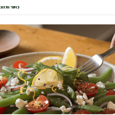
כושר ותזונ