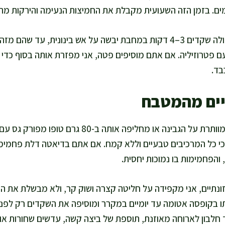
ם. בזמן הזה השעועית מקבלת את החמיצות הנעימה והירקות מתר
לפני ההגשה אני קולה שקדים 3–4 דקות במחבת יבשה על אש בינונית, עד ש
 פטרוזיליה. אם אתם מוסיפים פטה, אני מפזרת אותה בסוף כדי
בד.
יים מהמטבח
לגרסה טבעונית אני פשוט מוותרת על הגבינה או מחליפה 
י, כי כל המרכיבים טבעיים וללא קמח. אם אתם בדיאטה דלת פחמי
 והפחמימות בו נמוכות יחסית.
ונתיים, אני מקפידה על חליטה קצרה ושוק קר, ולא מבשלת את הש
ו בקופסה אטומה עד יומיים במקרר ומוסיפה את השקדים רק לפני
ד חלבון לארוחה מאוזנת, תוספת של ביצה קשה, עדשים שחורות או