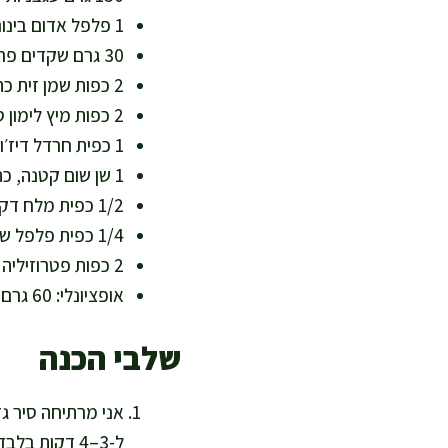
1 פלפל אדום בינוני, חתוך לרצועות דקות (מקור מצוין לויטמין C)
30 גרם שקדים פרוסים או קצוצים גס (שומן טוב, חלבון ומגנזיום)
2 כפות שמן זית כתית מעולה, כ-30 מ"ל (שומן חד בלתי רווי)
2 כפות מיץ לימון סחוט טרי, כ-30 מ"ל (חומציות טבעית שתומכת בטעם)
1 כפית חרדל דיז׳ון, כ-5 גרם (מוסיף עומק ללא שומן מיותר)
1 שן שום קטנה, כתושה (טעם חזק, שימוש בכמות קטנה)
1/2 כפית מלח דק, או לפי טעם
1/4 כפית פלפל שחור גרוס
2 כפות פטרוזיליה קצוצה, כ-10 גרם (מוסיפה רעננות ומינרלים)
אופציונלי: 60 גרם גבינת פטה מופחתת שומן או בולגרית עדינה (לתוספת חלבון וסידן)
שלבי הכנה
אני מרתיחה סיר ג
ל-3–4 דקות 