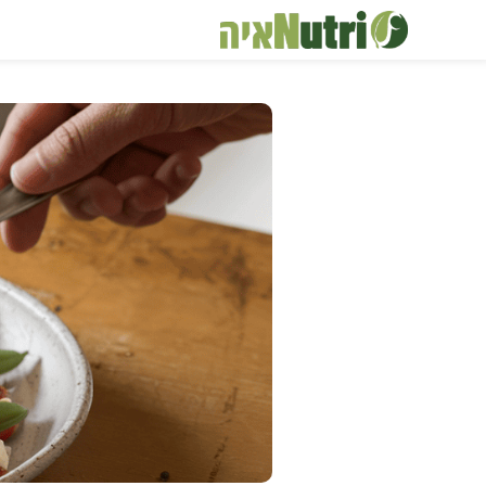
דלג
תוכן