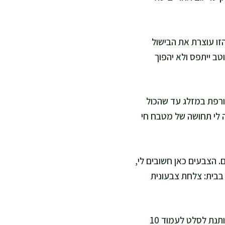
מאוד או מי קרח ל-2 דקות. הפעולה הזו עוצרת את הבישול
שהרוטב ייתפס ולא יהפוך
טורפת במזלג עד שהכול
ה לי תחושה של מטבח חי
 הצבעים כאן חשובים לי,
 בבית: צלחת צבעונית
אני יוצקת את הרוטב ומערבבת בעדינות, כדי שהשעועית תישאר שלמה ופריכה. אני נותנת לסלט לעמוד 10