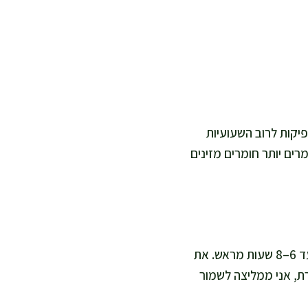
ריו. 3–4 דקות במים רותחים מספיקות לרוב השעועיות
נשמרים יותר חומרים מזינים
כן, וזה אפילו משתבח. אני מכינה את השעועית ומקררת, חותכת ירקות ומערבבת עם הרוטב עד 6–8 שעות מראש. את
ת, אני ממליצה לשמור