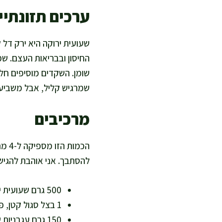
ערכים תזונתיים
החיסון ובבריאות העצם. שמן
שמרגיש קליל, אבל משביע.
מרכיבים
להסתבך. אני אוהבת להגיש א
500 גרם שעועית ירוקה טרייה, חתוכה לקצוות נקיים (עשירה בסיבים, דלה בשומן)
1 בצל סגול קטן, פרוס דק (נוגדי חמצון טבעיים)
150 גרם עגבניות שרי, חצויות (ליקופן וויטמין C)