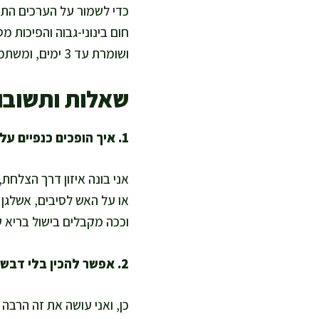
כדי לשמור על הערכים התזונ
חום בינוני-גבוה והפיכות 
ושומרת עד 3 ימים, ומשתמשת בהן למחרת בסלט ירוק עם ירקות צבעוניים לקבלת עוד סיבים וויטמינים.
שאלות ותשובו
1. איך הופכים כנפיים על האש למתכון מזין ומאוזן?
אני בונה איזון דרך הצלחת,
או על האש לסיבים, אשלגן 
וככה מקבלים בישול בריא 
2. אפשר להכין בלי דבש ועדיין לקבל השחמה יפה?
כן, ואני עושה את זה הרב