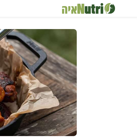
דלג
תוכן