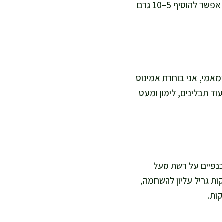
זית, וחום גריל נכון, ומקפידה לייבש את הכנפיים לפני המרינדה. אם רוצים עוד צבע בלי סוכר, אפשר להוסיף 5–10 גרם
מאמי, אני בוחרת אמינוס
וד תבלינים, לימון ומעט
ור ל-220 מעלות, מסדרת את הכנפיים על רשת מעל
שהשומן יטפטף, ואופה 35–45 דקות, תוך הפיכה באמצע. לסיום אני נותנת 2–3 דקות גריל עליון להשחמה,
ות.