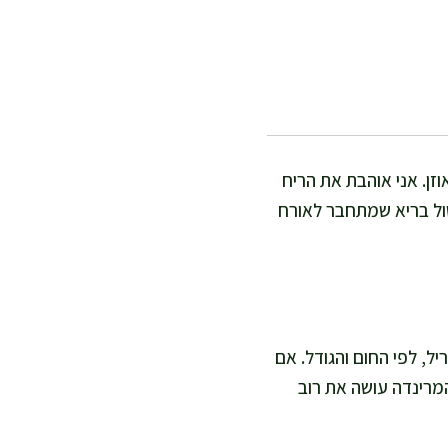
וזן. אני אוהבת את הריח
שול בריא שמתחבר לאורח
י: כ-15 דקות ערבוב והכנה, ועוד 25–35 דקות על הגריל, לפי החום והגודל. אם
כי המרינדה עושה את רוב