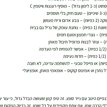
פיים היטב עם נייר סופג. זה טיפ קטן שעושה הבדל גדול, כי עור יב
לי הרבה שמן. אם אתם מקפידים על דל שומן, זה בדיוק המקום שב