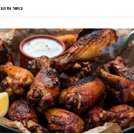
כושר ותזונ