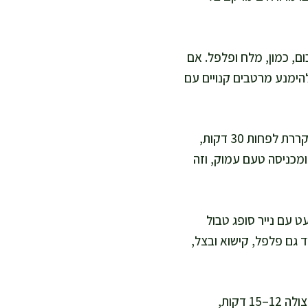
ם, כמון, מלח ופלפל. אם
הימנע מרטבים קנויים עם
אני מוסיפה את הכנפיים ומעסה אותן במרינדה עד שכל חתיכה מצופה. אני מכסה ומקררת לפחות 30 דקות,
מכניסה טעם עמוק, וזה
 עם נייר סופג טבול
 גם פלפל, קישוא ובצל,
אני מניחה את הכנפיים על חום עקיף אם אפשר, או באזור פחות לוהט של הגריל. אני צולה 12–15 דקות,