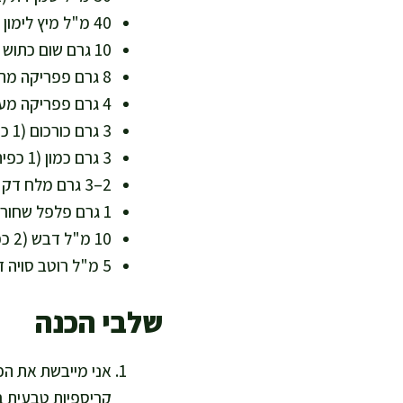
40 מ"ל מיץ לימון סחוט (כ-1 לימון גדול) – מוסיף רעננות וויטמין C
10 גרם שום כתוש (כ-3 שיניים) – טעם חזק בלי תוספים
8 גרם פפריקה מתוקה (2 כפיות) – צבע אדום וריח מעושן
4 גרם פפריקה מעושנת (1 כפית) – נותנת עומק של גריל גם בבית
3 גרם כורכום (1 כפית) – נוגדי חמצון וטעם חמים
3 גרם כמון (1 כפית) – עוזר לבנות פרופיל תיבול מאוזן
2–3 גרם מלח דק (1/2 כפית) – אפשר להפחית לפי העדפה
1 גרם פלפל שחור (1/2 כפית) – חדות נעימה
10 מ"ל דבש (2 כפיות) או מייפל טבעי – להשחמה עדינה, לא חובה
5 מ"ל רוטב סויה דל נתרן או אמינוס קוקוס – אומאמי מאוזן, אופציונלי
שלבי הכנה
אני מייבשת את הכנ
קריספיות טבעית ב