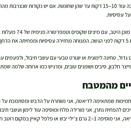
הופכת, ואז ממשיכה עוד 10–15 דקות עד שהן שחומות. אם יש נקודות שנצרב
ל עסיסיות.
אני בודקת שהעוף מוכן היט
בדים.
גדול, טחינה לימונית או יוגורט טבעי עם עשבי תיבול, ולפעמים עם
מייצר חלבון, סיבים ושומנים טובים, ומרגיש כמו ארוחה שלמה שמ
יים מהמטבח
חמימות שמתאימה לדיאטה, אני מוותרת על הדבש ומסתמכת על פ
ם להפחית נתרן, אני מורידה מלח ומוסיפה עוד לימון ועשבי תיבול
או פלפל קאיין במקום רוטב חריף ממותק.