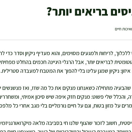
סים בריאים יותר?
איכות חיים
כלוך, לריחות ולמגעים מסוימים, והוא מעדיף ניקיון וסדר כדי להר
וטומטית לבריאים יותר, אבל הרגלי היגיינה חכמים בהחלט מפחיתי
איזון: ניקיון שמגן עלינו בלי להפוך את המטבח למעבדה סטרילית.
הבעיה מתחילה כשאנחנו מנקים את כל מה שזז, ואז מנשנשים י
טרה, והכלל שלי פשוט: מנקים חזק איפה שיש סיכון אמיתי, ומשחררי
מרים על מזון בטוח, וגם על חיים נורמליים בלי מגב אחרי כל מלפפו
יסטית, חשוב לזכור שהגוף שלנו חי בסביבה מלאה מיקרואורגניזמי
, במיוחד במערכת העיכול ובמיקרוביום של העור. כשאנחנו חיים ב