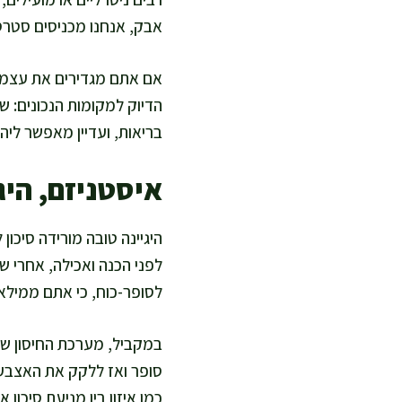
אבק, אנחנו מכניסים סטרס 
אם אתם מגדירים את עצמכם
הדיוק למקומות הנכונים: שט
בריאות, ועדיין מאפשר ליהנו
איסטניזם, היג
היגיינה טובה מורידה סיכון
לפני הכנה ואכילה, אחרי ש
לסופר-כוח, כי אתם ממילא 
במקביל, מערכת החיסון של
סופר ואז ללקק את האצבעות
כמו איזון בין מניעת סיכון