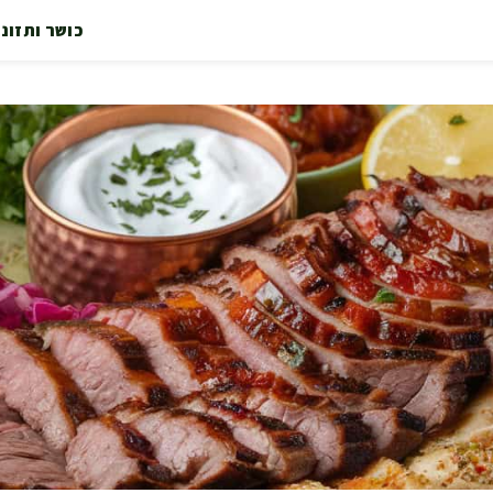
כושר ותזונ