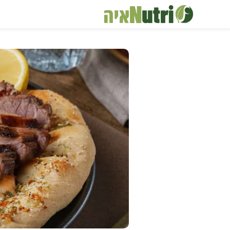
דלג
תוכן