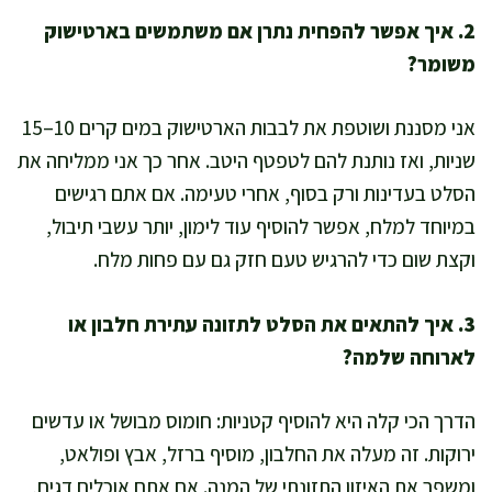
2. איך אפשר להפחית נתרן אם משתמשים בארטישוק
משומר?
אני מסננת ושוטפת את לבבות הארטישוק במים קרים 10–15
שניות, ואז נותנת להם לטפטף היטב. אחר כך אני ממליחה את
הסלט בעדינות ורק בסוף, אחרי טעימה. אם אתם רגישים
במיוחד למלח, אפשר להוסיף עוד לימון, יותר עשבי תיבול,
וקצת שום כדי להרגיש טעם חזק גם עם פחות מלח.
3. איך להתאים את הסלט לתזונה עתירת חלבון או
לארוחה שלמה?
הדרך הכי קלה היא להוסיף קטניות: חומוס מבושל או עדשים
ירוקות. זה מעלה את החלבון, מוסיף ברזל, אבץ ופולאט,
ומשפר את האיזון התזונתי של המנה. אם אתם אוכלים דגים,