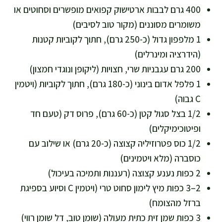
400 גרם לבבות ארטישוק קפואים מופשרים וסחוטים או
משומרים מסוננים (מקור טוב לסיבים)
1 מלפפון גדול (כ-250 גרם), חתוך לקוביות קטנות
(הידרציה ומינרלים)
200 גרם עגבניות שרי, חצויות (ליקופן ונוגדי חמצון)
1 פלפל אדום בינוני (כ-180 גרם), חתוך לקוביות (ויטמין
C גבוה)
1/2 בצל סגול קטן (כ-60 גרם), פרוס דק (טעם חד
ופיטוכימיקלים)
1/2 כוס פטרוזיליה קצוצה (כ-20 גרם) או שילוב עם
כוסברה (מלא ויטמינים)
2 כפות נענע קצוצה (רעננות ותמיכה בעיכול)
2–3 כפות מיץ לימון סחוט טרי (ויטמין C וסיוע בספיגת
ברזל מהצומח)
3 כפות שמן זית כתית מעולה (שומן טוב, דל שומן רווי)