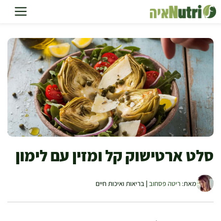
דלג
תוכן
סלט ארטישוק קל ומזין עם לימון
מאת:
ריטה פסחוב
| בריאות ואיכות חיים