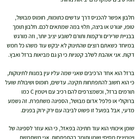
חלבון אפשר להכניס דרך עדשים כתומות, חומוס מבושל,
טופו, יוגורט או ביצה, תלוי במה שמתאים לכם. חלבון תומך
בבניית שרירים ורקמות ותורם לשובע יציב יותר, וזה מורגש
במיוחד כשאתם רוצים שהתינוק לא יבקש עוד משהו כל חמש
דקות. אני אוהבת לשלב קטניות כי הן גם מביאות ברזל ואבץ.
ברזל הוא אחד הרכיבים שאני שמה עליו עין במנות לתינוקות,
כי הוא חשוב להתפתחות תקינה. עדשים, חומוס ושיבולת שועל
תורמים ברזל, וכשמצרפים להם רכיב עם ויטמין C כמו
ברוקולי או פלפל אדום מבושל, הספיגה משתפרת. זה נשמע
מדעי, אבל בפועל זו פשוט לביבה עם ירק ירוק בפנים.
שומן איכותי הוא עוד חתיכה בפאזל, כי הוא עוזר לספיגה של
ויטמינים מסיסי שומן ותומך בהתפתחות. אני משתמשת