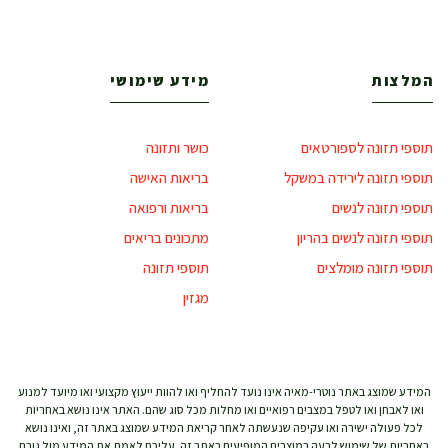
המלצות
מידע שימושי
תוספי תזונה לספורטאים
כושר ותזונה
תוספי תזונה לירידה במשקל
בריאות האישה
תוספי תזונה לנשים
בריאות ורפואה
תוספי תזונה לנשים בהריון
מתכונים בריאים
תוספי תזונה מומלצים
תוספי תזונה
מגזין
המידע שמוצג באתר נוטרי-מאיה אינו נועד להחליף ואו להוות ייעוץ מקצועי ואו מיועד למנוע
ואו לאבחן ואו לטפל במצבים רפואיים ואו מחלות מכל סוג שהם. האתר אינו נושא באחריות
לכל פעולה ישירה ואו עקיפה שנעשתה לאחר קריאת המידע שמוצג באתר זה, ואינו נושא
באחריות של שימוש לרעה במוצרים המופיעים באתר זה. עליכם לאמת את המידע מול גורם