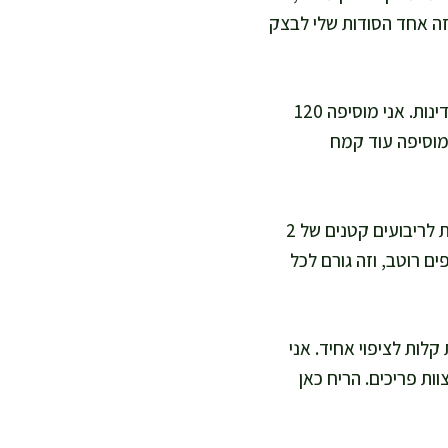
זה אחד הסודות שלי לבצק
אני אוספת את הפירה לקערה, מוסיפה ביצה, מלח וקורט אגוז מוסקט, ומערבבת בעדינות. אני מוסיפה 120
מוסיפה עוד קמח
אני מחלקת את הבצק ל-4 חלקים ומגלגלת כל חלק לנחש בעובי כ-2 ס"מ. אני חותכת לריבועים קטנים של 2
ם רוטב, וזה גורם לכל
לות לציפוי אחיד. אני
 עד שהם זהובים עם קצוות פריכים. הריח כאן