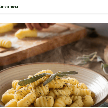
כושר ותזונ