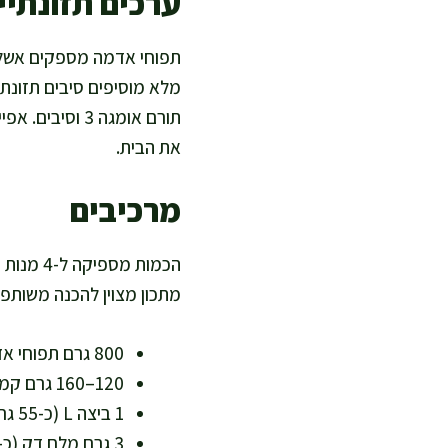
ערכים תזונתיים
מלא מוסיפים סיבים תזונתי
תורם אומגה 3 
את הבית.
מרכיבים
מתכון מצוין להכנה משותפת
800 גרם תפוחי אדמה (רצוי מזן קמחי) – מקור לאשלגן ואנרגיה זמינה
120–160 גרם קמח כוסמין מלא או קמח חיטה מלא – עשיר בסיבים, מתחילים במעט ומוסיפים לפי צורך
1 ביצה L (כ-55 גרם ללא קליפה) – מוסיפה חלבון ושומרת על מרקם רך
3 גרם מלח דק (כ-1/2 כפית) – מאזן טעמים