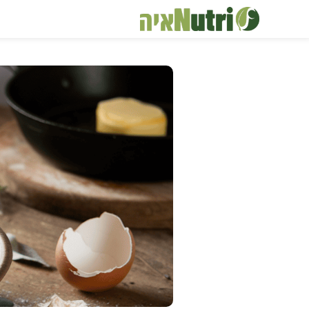
דלג
תוכן