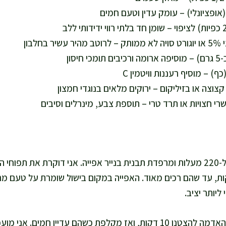
אופציונלי) – עומק עדין וטעם חמים
אני מחממת תנור ל-220 מעלות ומרפדת תבנית בנייר אפייה. אני דוקרת את 
ם 45–55 דקות, עד שהם רכים מאוד. האפייה במקום בישול שומרת על טעם
ליותר יציב.
אני נותנת לתפוחי האדמה להצטנן 10 דקות, ואז מקלפת כשהם עדיין חמ