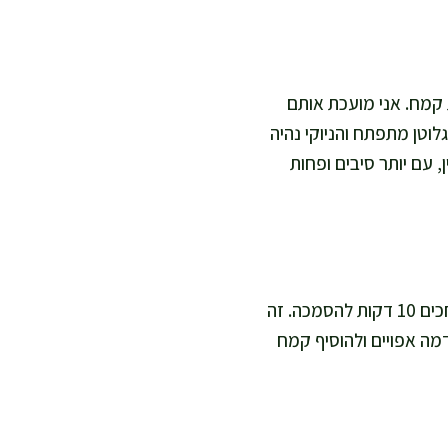
 קמח. אני מועכת אותם
וטן מתפתח והניוקי נהיה
עם יותר סיבים ופחות
אני מחליפה ביצה ב"ביצת פשתן": מערבבים 10 גרם זרעי פשתן טחונים עם 30 מ"ל מים ומחכים 10 דקות להסמכה. זה
ד עם תפוחי אדמה אפויים ולהוסיף קמח