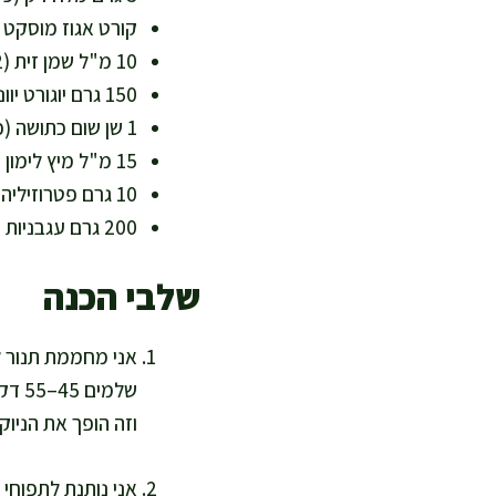
קורט אגוז מוסקט (
10 מ"ל שמן זית (2 כפיות) לציפוי – שומן חד בלתי רווי ידידותי ללב
150 גרם יוגורט יווני 5% או יוגורט סויה לא ממותק – לרוטב מהיר עשיר בחלבון
1 שן שום כתושה (כ-5 גרם) – מוסיפה ארומה ורכיבים תומכי חיסון
15 מ"ל מיץ לימון (כף) – מוסיף רעננות וויטמין C
10 גרם פטרוזיליה קצוצה או בזיליקום – ירוקים מלאים בנוגדי חמצון
200 גרם עגבניות שרי חצויות או תרד טרי – תוספת צבע, מינרלים וסיבים
שלבי הכנה
שלמי
וזה הופך את הניוקי 