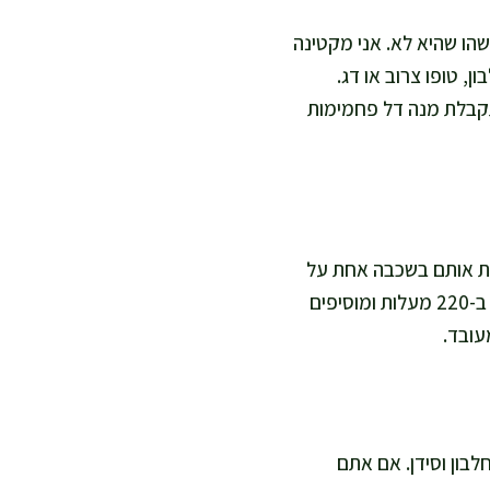
הו שהיא לא. אני מקטינה
ן, טופו צרוב או דג.
תקבלת מנה דל פחמימות
דרת אותם בשכבה אחת על
מגש, מקפיאה כשעה, ואז מעבירה לשקית. כשאתם רוצים לאכול, אתם אופים ישר מהמקפיא ב-220 מעלות ומוסיפים
חלבון וסידן. אם אתם