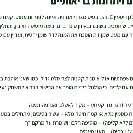
 ויתרונות בריאותיים
תפוחי אדמה מספקים אשלגן וויטמין C, והם בסיס מצוין לאנרגיה זמינה לפני יום
ים שתומכים בשובע ובאיזון סוכר בדם. ביצה מוסיפה חלבון, ותחליף
וסיבים. אפייה עם מעט שמן זית הופכת את המנה לדל שומן יחסית, ועדיין
הכמות מספיקה ל-4 מנות משפחתיות או ל-6 מנות קטנות לצד סלט גדול, כמו 
 עם ילדים, כי הגלגול בידיים הופך את הבישול הבריא למשחק נעים