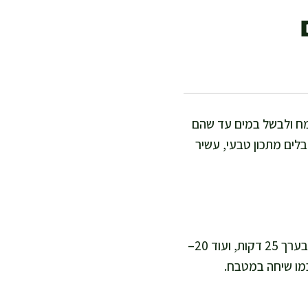
קמח ולבשל במים עד שהם
בלים מתכון טבעי, עשיר
אני מחשיבה את המתכון הזה קל-בינוני, כי צריך רק קצת יד עדינה עם הבצק. זמן ההכנה הוא בערך 25 דקות, ועוד 20–