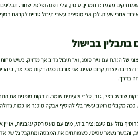
מחזיקים מעמד: רוזמרין, טימין, עלי דפנה ופלפל שחור. תבלינים ע
איבוד אחרי שעות. לכן אני מוסיפה עשבי תיבול טריים לקראת הסוף
בתבלין בבישול
וני של הנתח עם נייר סופג, ואז תיבול נדיב אך מדויק. כשיש פחות
 והצריבה יוצרת קרום טעים. אני צורבת כמה דקות מכל צד, כי הר
ה בדרך.
רקות שורש: בצל, גזר, סלרי ולעיתים שומר. הירקות סופגים את הת
כה מקבלים רוטב עשיר בלי להוסיף אבקה מוכנה או כמות גדולה 
הוסיף נוזל עם טעם: ציר ביתי, מים עם מעט רסק עגבניות, או יין 
טב, והבשר נשאר עסיסי. כשפותחים את המכסה ומתקבל גל של אדי