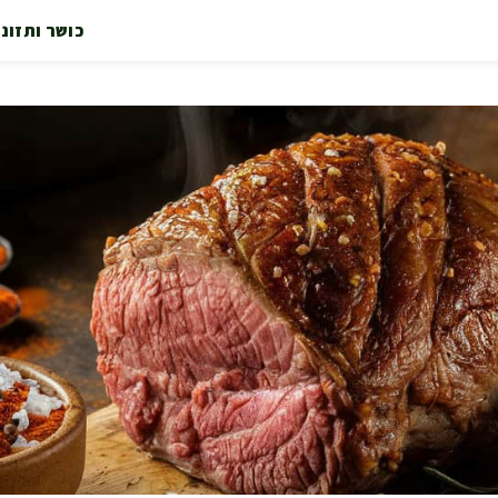
כושר ותזונ