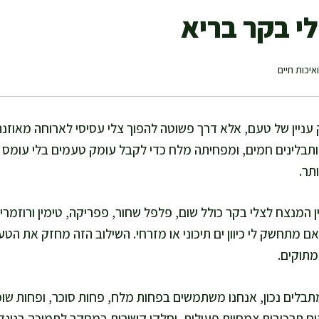
י בקר בריא
איכות חיים
 עניין של טעם, אלא דרך פשוטה להפוך צלי עסיסי לארוחה מאוזנת
תבלינים חמים, ומפחיתה מלח כדי לקבל עומק טעמים בלי עומס נ
תר.
המנצח לצלי בקר כולל שום, פלפל שחור, פפריקה, טימין ורוזמרין
 אם מתחשק לי כיוון ים תיכוני או מזרחי. השילוב הזה מחזק את ה
מתוקים.
מתבלים נכון, אנחנו משתמשים בפחות מלח, פחות סוכר, ופחות שומ
ים תרכובות צמחיות פעילות, וחלקן קשורות במחקר לתמיכה בנוגדי