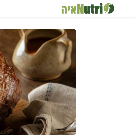
דלג
תוכן