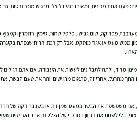
יות: פעם אחת מכינים, ומאותו רגע כל צלי מרגיש מוכר ובטוח, גם 
רבבת פפריקה, שום גבישי, פלפל שחור, טימין, רוזמרין וקמצוץ כ
 ממש מעט או אגוז מוסקט, אבל רק רמז. הריח שנפתח בקערה ג
רון.
נון מדוד, ולתת לתבלינים לעשות את העבודה. אם אתם רגילים ל
ואז החך מתרגל. אחרי זה, פתאום מרגישים יותר את טעם הבשר, את
ב, אני משפשפת את הבשר במעט שמן זית או בשכבה דקה של חרדל
ני, בלי לשנות את הכיוון המרכזי של הצלי. זה אחד הטריקים שע