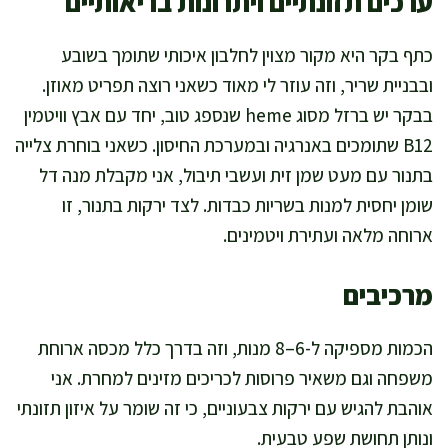
ערכים תזונתיים ויתרונות בריאותיים
כתף בקר היא מקור מצוין לחלבון איכותי שתומך בשובע
ובבניית שריר, וזה עוזר לי מאוד כשאני רוצה תפריט מאוזן.
בבקר יש ברזל מסוג heme שנספג טוב, יחד עם אבץ וויטמין
B12 שתומכים באנרגיה ובמערכת החיסון. כשאני בוחרת צלייה
בתנור עם מעט שמן זית ועשבי תיבול, אני מקבלת מנה דל
שומן יחסית למנות בשריות כבדות. לצד ירקות בתנור, זו
ארוחה מלאה ועתירת ויטמינים.
מרכיבים
הכמות מספיקה ל-6–8 מנות, וזה בדרך כלל מכסה ארוחת
משפחה וגם משאיר פרוסות לכריכים מזינים למחרת. אני
אוהבת להגיש עם ירקות צבעוניים, כי זה שומר על איזון תזונתי
ונותן תחושת שפע טבעית.