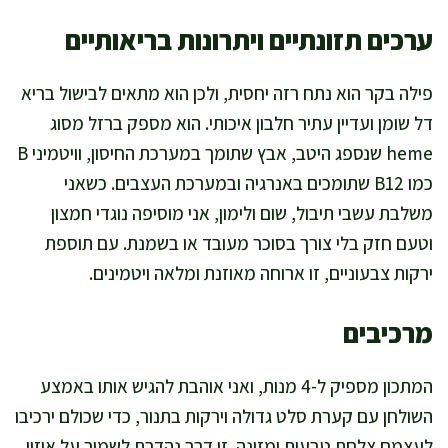
ערכים תזונתיים ויתרונות בריאותיים
פילה בקר הוא נתח רזה יחסית, ולכן הוא מתאים לבישול בריא
דל שומן ועדיין עתיר חלבון איכותי. הוא מספק ברזל מסוג
heme שנספג היטב, אבץ שתומך במערכת החיסון, וויטמיני B
כמו B12 שתומכים באנרגיה ובמערכת העצבים. כשאני
משלבת עשבי תיבול, שום ולימון, אני מוסיפה נוגדי חמצון
וטעם חזק בלי צורך בסוכר מעובד או בשמנת. עם תוספת
ירקות צבעוניים, זו ארוחה מאוזנת ומלאה ויטמינים.
מרכיבים
המתכון מספיק ל-4 מנות, ואני אוהבת להגיש אותו באמצע
השולחן עם קערת סלט גדולה וירקות בתנור, כדי שכולם ירכיבו
לעצמם צלחת טבעית ומזינה. זו דרך נהדרת לשמור על איזון