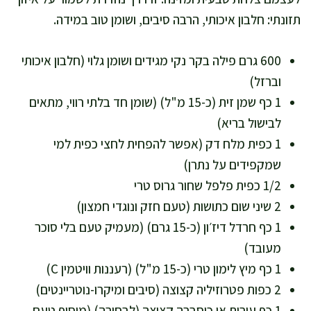
תזונתי: חלבון איכותי, הרבה סיבים, ושומן טוב במידה.
600 גרם פילה בקר נקי מגידים ושומן גלוי (חלבון איכותי
וברזל)
1 כף שמן זית (כ-15 מ"ל) (שומן חד בלתי רווי, מתאים
לבישול בריא)
1 כפית מלח דק (אפשר להפחית לחצי כפית למי
שמקפידים על נתרן)
1/2 כפית פלפל שחור גרוס טרי
2 שיני שום כתושות (טעם חזק ונוגדי חמצון)
1 כף חרדל דיז׳ון (כ-15 גרם) (מעמיק טעם בלי סוכר
מעובד)
1 כף מיץ לימון טרי (כ-15 מ"ל) (רעננות וויטמין C)
2 כפות פטרוזיליה קצוצה (סיבים ומיקרו-נוטריינטים)
1 כף עירית או כוסברה קצוצה (לבחירה) (מוסיף טעם