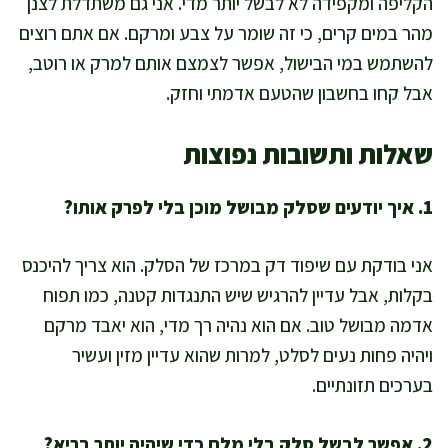
הקליפה ומקפידה לא לבשל יותר מדי. אני גם משתדלת לצנן
מהר במים קרים, כי זה שומר על צבע ומרקם. אם אתם רוצים
להשתמש במי הבישול, אפשר לצמצם אותם למרק או רוטב,
אבל קחו בחשבון שהטעם אדמתי וחזק.
שאלות ותשובות נפוצות
1. איך יודעים שסלק מבושל מוכן בלי לפרק אותו?
אני בודקת עם שיפוד דק במרכז של הסלק. הוא צריך להיכנס
בקלות, אבל עדיין להרגיש שיש התנגדות קטנה, כמו תפוח
אדמה מבושל טוב. אם הוא נהיה רך מדי, הוא יאבד מרקם
ויהיה פחות נעים לסלט, למרות שהוא עדיין מזין ועשיר
בערכים תזונתיים.
2. אפשר לבשל סלק בלי מלח כדי שיהיה יותר בריא?