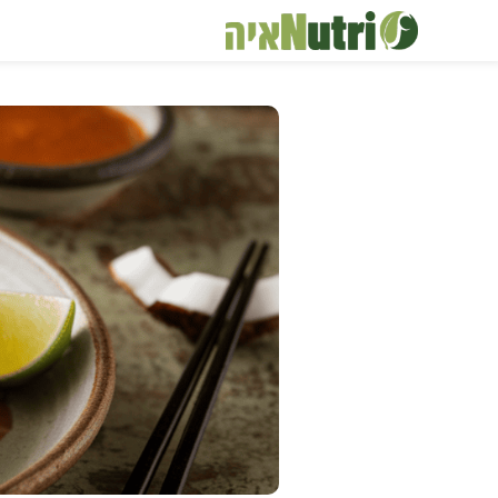
דלג
תוכן