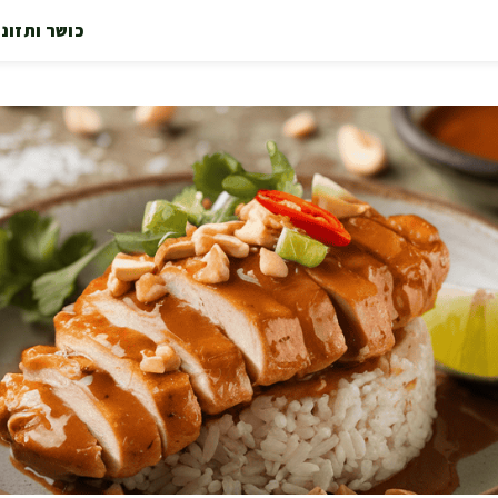
כושר ותזונ