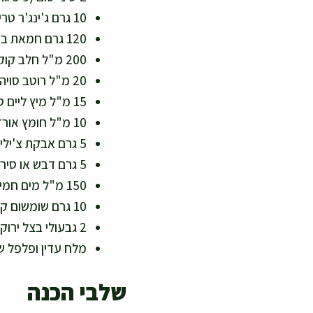
10 גרם ג'ינג'ר טרי מגורד – חריפות עדינה ותמיכה בעיכול
120 גרם חמאת בוטנים טבעית 100% – ללא סוכר מעובד, עשירה במינרלים
200 מ"ל חלב קוקוס קל – מרקם קרמי עם פחות שומן רווי
20 מ"ל רוטב סויה דל נתרן או תמרי ללא גלוטן – מליחות מאוזנת
15 מ"ל מיץ ליים טרי – ויטמין C ורעננות
10 מ"ל חומץ אורז – חומציות עדינה שמאזנת את השומן
5 גרם אבקת צ'ילי מתון או פפריקה חריפה – לפי הטעם
5 גרם דבש או סירופ מייפל – אופציונלי, לאיזון מתיקות עדינה
150 מ"ל מים חמים – לדילול הרוטב לפי הסמיכות
10 גרם שומשום קלוי – סידן ושומן טוב לקישוט
2 גבעולי בצל ירוק (כ-20 גרם), פרוסים – צבע ורעננות
מלח עדין ופלפל ש
שלבי הכנה