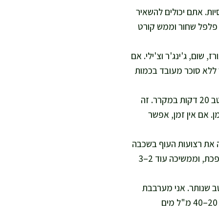
וישמור על עסיסיות. אתם יכולים להשאיר
 פלפל שחור וממש קורט
 שום, ג'ינג'ר וצ'ילי. אם
ל, וזה עדיין נשאר ללא סוכר מעובד בכמות
כשרוצים טעם עמוק יותר, אני שומרת 3 כפות רוטב בצד ומשרה את העוף בשאר הרוטב 20 דקות במקרר. זה
ן. אם אין זמן, אפשר
ה 10 מ"ל שמן זית. אני מניחה את רצועות העוף בשכבה
אחת, כדי שיקבלו השחמה עדינה במקום להתבשל בנוזלים. אני צורבת 3–4 דקות, הופכת, וממשיכה עוד 2–3
ב שנותר. אני מערבבת
בעדינות, כדי שהרוטב יצפה את העוף ולא יישרף. אם הרוטב מסמיך מדי, אני מוסיפה 20–40 מ"ל מים