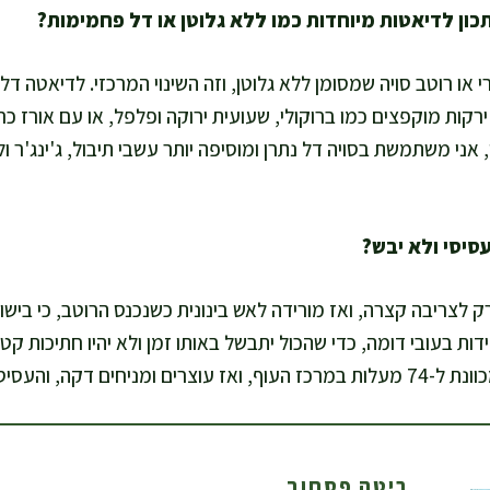
 או רוטב סויה שמסומן ללא גלוטן, וזה השינוי המרכזי. לדיאטה ד
ירקות מוקפצים כמו ברוקולי, שעועית ירוקה ופלפל, או עם אורז כר
ני משתמשת בסויה דל נתרן ומוסיפה יותר עשבי תיבול, ג'ינג'ר ו
ק לצריבה קצרה, ואז מורידה לאש בינונית כשנכנס הרוטב, כי בישול
דות בעובי דומה, כדי שהכול יתבשל באותו זמן ולא יהיו חתיכות ק
דקה, והעסיסיות נשמרת.
ריטה פסחוב