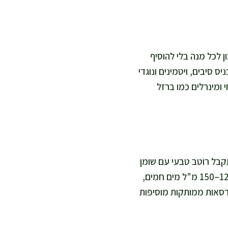
ותר חלבון לכל מנה בלי להוסיף
 סיבים, ויטמינים ונוגדי
ומינרלים כמו ברזל
תקבל רוטב טבעי עם שומן
טוב וטעם מעט שונה. להפחתת שומן, אני משתמשת ב-80 גרם חמאת בוטנים ומוסיפה עוד 120–150 מ"ל מים חמים,
גרסאות ממותקות מוסיפות