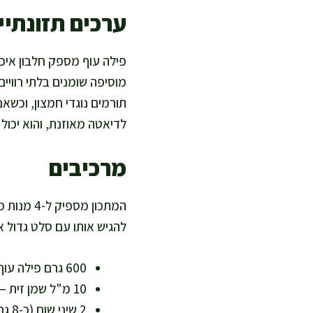
ערכים תזונתיים
פילה עוף מספק חלבון איכו
תורמים נוגדי חמצון, וכשאנ
לדיאטה מאוזנת, והוא יכו
מרכיבים
המתכון מ
להגיש אותו עם סלט גדול א
600 גרם פילה עוף נקי משומן – מקור חלבון דל שומן ועתיר חלבון
10 מ"ל שמן זית – שומן חד בלתי רווי לבישול בריא
2 שיני שום (כ-8 גרם), כתושות – נוגדי חמצון וטעם עמוק