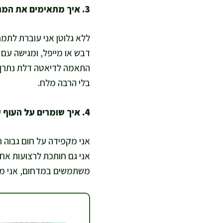
3. איך מתאימים את המתכון לדיאטות מיוחדות כמו ללא גלוטן או דל פחמימות?
ללא גלוטן אני עוברת לתמרי
דבש או מייפל, ומגישה עם 
התאמה לדיאטה דלת נתרן, א
בלי הרבה מלח.
4. איך שומרים על העוף עסיסי ולא יבש?
אני מקפידה על חום גבוה ר
אני גם חותכת לרצועות אחי
משתמשים במדחום, אני מכוונת ל-74 מעלות במרכז העוף, ואז עוצרים ומניחים 