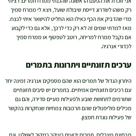
אני זוכרת את הפעם הראשונה שהכנתי ממרח תמרים: רציתי
רק משהו לשדרוג דייסת שיבולת שועל, ויצא לי ממרח סמיך
מדי שהדביק את הכף כאילו הוא החליט להישאר איתי לנצח.
מאז למדתי שמים זה לא רק כדי לרכך, אלא גם כדי לקבוע
אם נקבל ממרח למריחה, רוטב לטפטוף או ממרח סמיך
לכדורי אנרגיה.
ערכים תזונתיים ויתרונות בתמרים
היתרון הגדול של תמרים הוא שהם מספקים אנרגיה זמינה יחד
עם רכיבים תזונתיים אמיתיים. בתמרים יש סיבים תזונתיים
שתורמים לתחושת שובע ולפעילות מעיים סדירה, והם גם
מכילים פוליפנולים שהם תרכובות צמחיות שנחקרות בהקשר
של פעילות נוגדת חמצון.
מבחינת מינרלים, תמרים ידועים בעיקר כמקור לאשלגן, וגם