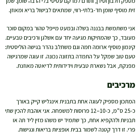
מספק חלבון וסידן, ותורם למרקם עסיסי בלי הרבה שומן. שמן
זית מוסיף שומן חד-בלתי-רווי, שמתאים לבישול בריא ומאוזן.
אני משתמשת בבננה בשלה ובמעט מייפל טהור במקום סוכר
מעובד, כך שהמתיקות מגיעה יחד עם אשלגן ורכיבים טבעיים.
קינמון מוסיף ארומה חמה וגם משתלב נהדר בגישה הוליסטית:
טעם טוב שמקל על התמדה בתזונה נכונה. זו עוגה שמרגישה
מפנקת, אבל נשארת טבעית וידידותית לדיאטה מאוזנת.
מרכיבים
המתכון מספיק לעוגה אחת בתבנית אינגליש קייק באורך
כ-25 ס"מ, כ-10–12 פרוסות למשפחה. אני אוהבת להכין שתי
תבניות ולהקפיא אחת, כך שתמיד יש משהו מזין ליד תה או
פרי. זו דרך קטנה לשמור בבית אופציות בריאות ונגישות.