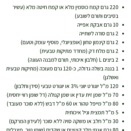
220 גרם קמח כוסמין מלא או קמח חיטה מלא (עשיר
בסיבים ותורם לשובע)
10 גרם אבקת אפייה
2 גרם סודה לשתייה
2 גרם קינמון טחון (אופציונלי, מוסיף עומק וטעם)
2 גרם מלח דק (מחדד מתיקות טבעית)
2 ביצים L (חלבון איכותי, תורם למבנה העוגה)
1 בננה בשלה גדולה, כ-120 גרם מעוכה (מתיקות טבעית
ואשלגן)
120 מ"ל יוגורט יווני 3% או יוגורט טבעי (סידן וחלבון)
70 מ"ל שמן זית עדין או שמן קנולה (דל שומן רווי יחסית)
80 מ"ל מייפל טהור או 60 מ"ל דבש (ללא סוכר מעובד)
5 מ"ל תמצית וניל איכותית
30 מ"ל חלב או משקה סויה ללא סוכר (לעידון המרקם)
80 גרם אגוזי מלך קצוצים או שקדים (שומן טוב, מינרלים