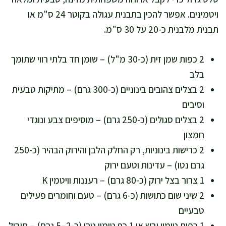
ויטמינים. אפשר להכין בתבנית עגולה בקוטר 24 ס"מ או
תבנית מלבנית כ-20 על 30 ס"מ.
2 כפות שמן זית (כ-30 מ"ל) – שומן חד בלתי רווי שתומך
בלב
2 בצלים צהובים בינוניים (כ-300 גרם) – מתיקות טבעית
וסיבים
2 בצלים סגולים (כ-250 גרם) – מוסיפים צבע ונוגדי
חמצון
2 כרישות בינוניות, רק החלק הלבן והירוק הבהיר (כ-250
גרם נטו) – עדינות וטעם ירוק
1 צרור בצל ירוק (כ-80 גרם) – רעננות וויטמין K
2 שיני שום כתושות (כ-6 גרם) – טעם וחומרים פעילים
טבעיים
1 כפית טימין יבש או 1 כף טימין טרי (כ-2–5 גרם) – תיבול