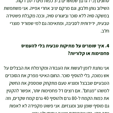
טחונים (כ-7 גרם) שמושרים ב-3 כפות מים ל-10 דקות.
השילוב נותן חלבון, וגם מרקם יציב אחרי אפייה. אני משתמשת
במשקה סויה ללא סוכר וביוגורט סויה, וככה מקבלת פשטידה
טבעית, ידידותית לסביבה, ומתאימה גם למי שמוריד מוצרי
חלב.
4. איך שומרים על מתיקות טבעית בלי להעמיס
פחמימות או קלוריות?
אני נותנת לזמן לעשות את העבודה ומקרמלת את הבצלים על
אש נמוכה, בלי להוסיף סוכר. החום האיטי מפרק את הסוכרים
הטבעיים שבבצל ומוציא טעם מתקתק שמספק את החשק
למשהו “מנחם”. אם רוצים דל פחמימות יותר, אפשר להקטין
את כמות הקמח ל-80 גרם ולהוסיף 40 גרם קמח שקדים, וזה
גם מוסיף שומן טוב ומגנזיום. אני פשוט מקפידה לא לאפות