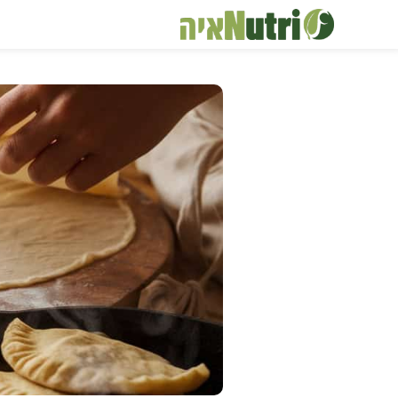
דלג
תוכן