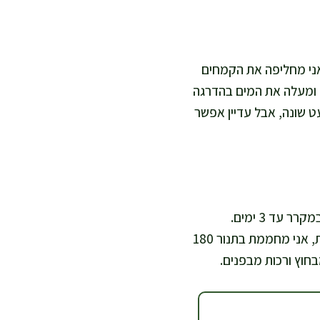
 אני מחליפה את הקמחים
וסיפה 10 גרם פסיליום או 7 גרם קסנתן גאם, ומעלה את המים בהדרגה
 שונה, אבל עדיין אפשר
אני שומרת את הלחמניות האפויות בקופסה אטומה עד יומיים בטמפרטורת חדר, ואם חם אז במקרר עד 3 ימים.
להקפאה אני מקררת לגמרי, עוטפת כל יחידה בנפרד ומקפיאה עד חודשיים. כדי להחזיר רכות, אני מחממת בתנור 180