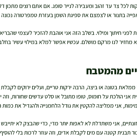
 מטגנת 1–2 דקות לכל צד עד זהוב ומעבירה לנייר סופג. אם אתם רוצים מתכון ד
ייה בתנור או לצמצם את ספיגת השמן בעזרת טמפרטורה נכונה וט
צננת 10 דקות לפני חיתוך ומילוי. בשלב הזה אני אוהבת להזכיר לעצמי שהבר
א מחזיר לנו מרקם מושלם. עכשיו אפשר למלא במילוי עשיר בחלבון
יים מהמטבח
ית אני הולכת על חומוס, טופו מתובל או סלט עדשים שחורות, וזה יו
ת, אני ממליצה להקטין את גודל הלחמנייה ולהגדיל את כמות היר
נתיים, אני משתדלת לא לאפות יותר מדי, כדי שהבצק לא יתייבש וי
ור תבנית קטנה עם מים לקבלת אדים, וזה עוזר לרכות בלי להוסיף 