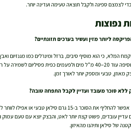
די לצמצם ספיגה ולקבל תוצאה טעימה ועדינה יותר.
ת נפוצות
מח המלא, כי הוא מוסיף סיבים, ברזל ומינרלים כמו מגנזיום ואב
ל-100% קמח מלא, אני מוסיפה עוד 20–40 מ"ל מים ולפעמים כפית פסיליום ל
ק מאוזן, טבעי ומספק יותר לאורך זמן.
כן, ואני עושה את זה הרבה. אפשר להחליף את הסוכר ב-15 גרם סילאן
עדיין עובדים, פשוט קצת יותר לאט, והבצק יוצא עם טעם עמוק ו
טנה של סילאן ותיהנו מהאיזון.