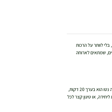
בלי לוותר על הרכות
יים, שמתאים לארוחה
אני מחשיבה את המתכון הזה קל-בינוני, כי הבצק צריך זמן התפחה וסבלנות נעימה. זמן עבודה נטו הוא בערך 20 דקות,
א 75–90 דקות, תלוי בחום המטבח. זמן אפייה בתנור הוא כ-12–15 דקות ליחידה, או טיגון קצר לכל