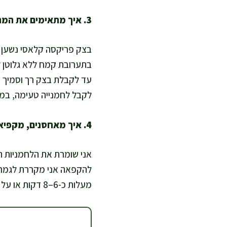
3. איך מתאימים את המתכון לתזונה ללא גלוטן?
בצק פריקסה קלאסי נשען ע
עד לקבלת בצק רך וסמיך י
לקבל לחמנייה טעימה, במי
4. איך מאחסנים, מקפיאים ומחזירים את הפריקסה כדי לשמור על מרקם טוב?
מעלות כ-6–8 דקות או על טוסטר אובן קצר, ואז ממלאת מיד כדי לשמור על פריכות עדינה מבחוץ ורכות מבפנים.