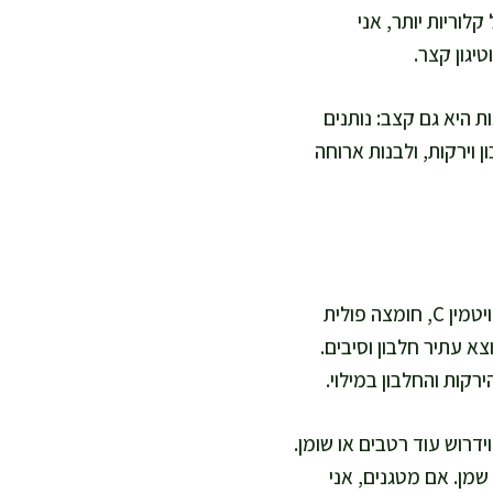
ל קלוריות יותר, אני
יגון קצר.
יאות היא גם קצב: נותנים
 וירקות, ולבנות ארוחה
לפריקסה מזין במיוחד, אני ממלאת בטונה או ביצה, הרבה ירקות טריים, ועלים ירוקים לקבלת ויטמין C, חומצה פולית
צא עתיר חלבון וסיבים.
קות והחלבון במילוי.
דרוש עוד רטבים או שומן.
שמן. אם מטגנים, אני