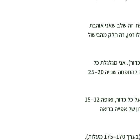
, עד שהבצק מכפיל נפח. זה שלב שאני אוהבת
ו זמן, זה חלק מהבישול
ות, מחלקת את הבצק ל-10–12 כדורים (בערך 70–80 גרם לכדור). אני מגלגלת כל
כדור על משטח עבודה נקי, ומניחה על נייר אפייה עם רווחים. אני מכסה במגבת נקייה להתפחה שנייה 20–25
לגרסה בתנור: אני מחממת תנור ל-220 מעלות. אני מברישה בעדינות מעט שמן זית על כל כדור, ואופה 12–15
ן של אפייה בריאה
לגרסה מטוגנת עדינה: אני מחממת בסיר שמן בגובה 2–3 ס"מ לטמפרטורה בינונית (בערך 170–175 מעלות).