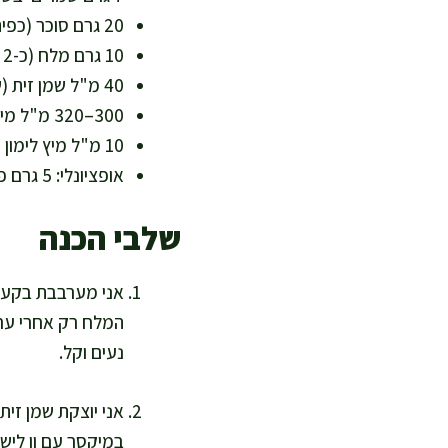
20 גרם סוכר (כפית גדושה) או 15 גרם סילאן טבעי (ללא סוכר מעובד, טעם עדין)
10 גרם מלח (כ-2 כפיות שטוחות)
40 מ"ל שמן זית (שומן איכותי, דל שומן רווי)
300–320 מ"ל מים פושרים (מתחילים ב-300 ומוסיפים לפי הצורך)
10 מ"ל מיץ לימון (כפית) או חומץ תפוחים (תורם לרכות הבצק)
אופציונלי: 5 גרם פסיליום (כפית) לשיפור מרקם ושימור לחות, במיוחד אם מעלים את אחוז הקמח המלא
שלבי הכנה
אני מערבבת בקערה
המלח רק אחרי ערב
נעים וקל.