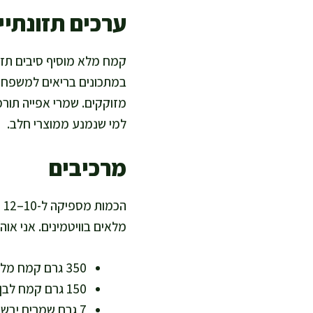
ערכים תזונתיים
קמח מלא מוסיף סיבים תזונ
במתכונים בריאים למשפחה. ש
מזוקקים. שמרי אפייה תורמ
למי שנמנע ממוצרי חלב.
מרכיבים
ה
מלאים בוויטמינים. אני או
350 גרם קמח מלא (עשיר בסיבים, מגנזיום וויטמיני B)
150 גרם קמח לבן (משפר אווריריות; אפשר להחליף בעוד קמח מלא למרקם יותר כפרי)
7 גרם שמרים יבשים (שקית)