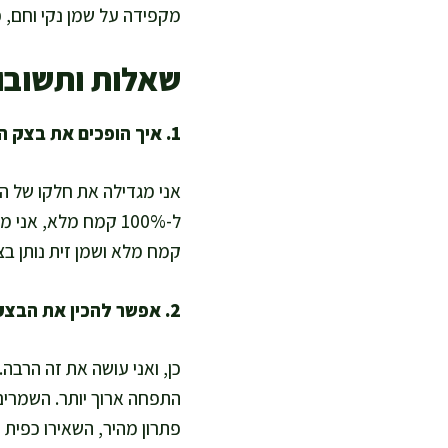
מקפידה על שמן נקי וחם, כ
שאלות ותשובו
1. איך הופכים את בצק הפריקסה ליותר מזין ועשיר בערכים תזונתיים?
אני מגדילה את חלקו של הק
קמח מלא ושמן זית נותן בצ
2. אפשר להכין את הבצק ללא סוכר מעובד ועדיין לקבל התפחה טובה?
התפחה ארוך יותר. השמרים 
פתרון מהיר, השאירו כפית ק