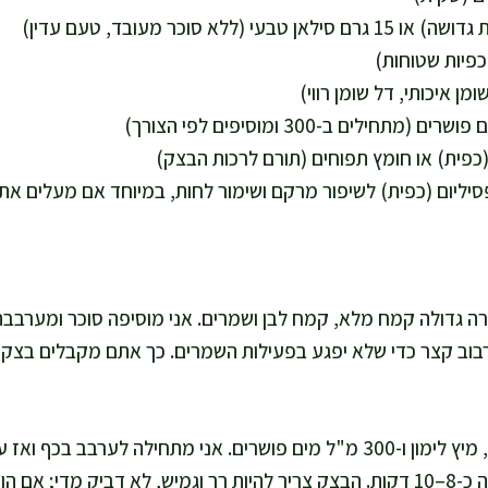
 גדולה קמח מלא, קמח לבן ושמרים. אני מוסיפה סוכר ומערבבת 
וב קצר כדי שלא יפגע בפעילות השמרים. כך אתם מקבלים בצק 
אני יוצקת שמן זית, מיץ לימון ו-300 מ"ל מים פושרים. אני מתחילה לערבב
במיקסר עם וו לישה כ-8–10 דקות. הבצק צריך להיות רך וגמיש, לא דביק מדי;