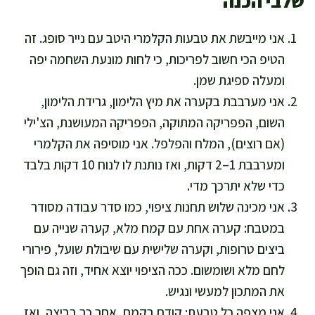
שלבי הכנה
אני מייבשת את טבעות הקלמרי היטב עם נייר סופג. זה
הטיפ הכי חשוב לפריכות, כי לחות מונעת השחמה יפה
ומעלה ספיגת שמן.
אני מערבבת בקערה את מיץ הלימון, גרידת הלימון,
השום, הפפריקה המתוקה, הפפריקה המעושנת, הצ'ילי
(אם רוצים), המלח והפלפל. אני מוסיפה את הקלמרי
ומערבבת 1–2 דקות, ואז נותנת לו לנוח 10 דקות בלבד
כדי שלא יתרכך מדי.
אני מכינה שלוש תחנות ציפוי, כמו סדר עבודה מסודר
במטבח: קערה אחת עם קמח מלא, קערה שנייה עם
ביצים טרופות, וקערה שלישית עם שיבולת שועל, פירורי
לחם מלא ושומשום. ככה הציפוי יוצא אחיד, וזה גם הופך
את המתכון למעשי ונגיש.
אני מצפה כל טבעת: קודם בקמח, אחר כך בביצה, ואז