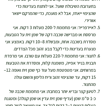
בתערובת השיבולת שועל. אני לוחצת בעדינות כדי
שהציפוי ייאחז, אבל לא מועכת, כדי שהמרקם יישאר
אוורירי.
לאיירפרייר: אני מחממת ל-200 מעלות 3 דקות. אני
מרססת או מברישה שכבה דקה של שמן זית על הטבעות,
מסדרת בשכבה אחת, ומבשלת 8–10 דקות. באמצע אני
מנערת בעדינות כדי לקבל צבע זהוב מכל הצדדים.
לתנור: אני מחממת ל-220 מעלות עם טורבו. אני מרפדת
תבנית בנייר אפייה, משמנת קלות, ומסדרת את הטבעות
במרווחים. אני מטפטפת מעל עוד כף שמן זית ואופה 12–
15 דקות, עד שהציפוי זהוב וריח הלימון והשום עולה
מהתנור.
לטיגון קצר ובריא יותר במחבת: אני מחממת שכבה של
כ-1 ס"מ שמן (עדיף שמן זית עדין או שמן קנולה) ומטגנת
בנגלות קטנות 1–2 דקות לכל צד. אני מוציאה לנייר סופג