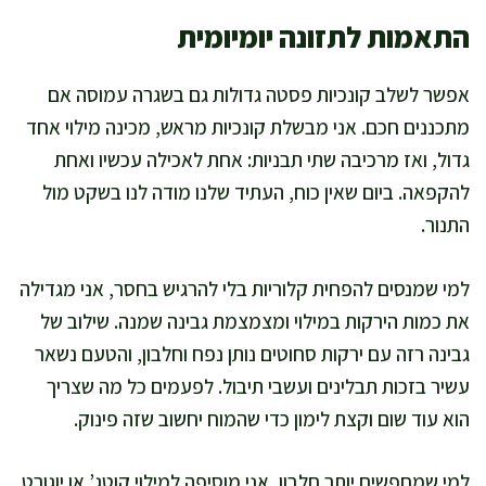
התאמות לתזונה יומיומית
אפשר לשלב קונכיות פסטה גדולות גם בשגרה עמוסה אם
מתכננים חכם. אני מבשלת קונכיות מראש, מכינה מילוי אחד
גדול, ואז מרכיבה שתי תבניות: אחת לאכילה עכשיו ואחת
להקפאה. ביום שאין כוח, העתיד שלנו מודה לנו בשקט מול
התנור.
למי שמנסים להפחית קלוריות בלי להרגיש בחסר, אני מגדילה
את כמות הירקות במילוי ומצמצמת גבינה שמנה. שילוב של
גבינה רזה עם ירקות סחוטים נותן נפח וחלבון, והטעם נשאר
עשיר בזכות תבלינים ועשבי תיבול. לפעמים כל מה שצריך
הוא עוד שום וקצת לימון כדי שהמוח יחשוב שזה פינוק.
למי שמחפשים יותר חלבון, אני מוסיפה למילוי קוטג’ או יוגורט