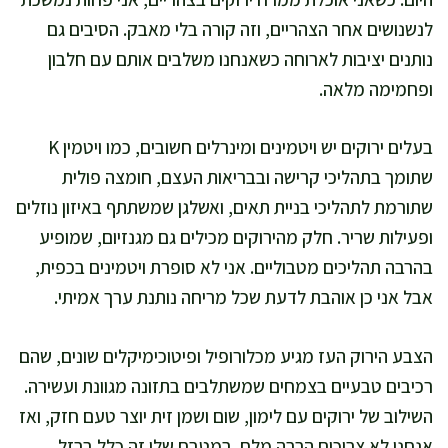
לנשנושים אחר הצהריים, וזה קורה בלי מאבק. הסיבים גם
נותנים יציבות לארוחה כשאנחנו משלבים אותם עם חלבון
ופחמימה מלאה.
בעלים ירוקים יש ויטמינים ומינרלים חשובים, כמו ויטמין K
שתומך בתהליכי קרישה ובבריאות העצם, חומצה פולית
שתורמת לתהליכי בניית תאים, ואשלגן שמשתתף באיזון נוזלים
ופעילות שריר. חלק מהירוקים מכילים גם מגנזיום, שמופיע
בהרבה תהליכים מטבוליים. אני לא סופרת ויטמינים בכפית,
אבל אני כן אוהבת לדעת שכל מריחה נותנת ערך אמיתי.
הצבע הירוק העז מגיע מכלורופיל ופיטוכימיקלים שונים, שהם
רכיבים טבעיים בצמחים שמשתלבים בתזונה מגוונת ועשירה.
השילוב של ירוקים עם לימון, שום ושמן זית יוצר טעם חזק, ואז
אנחנו לא צריכים הרבה מלח. במטבח שלי זה כלל ברזל,