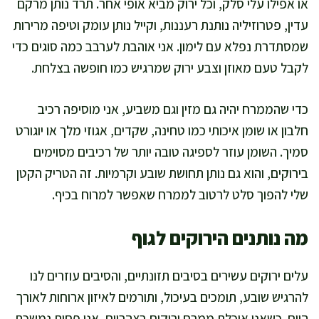
או אפילו עלי סלק, וכל ירוק מביא אופי אחר. תרד נותן מרקם
עדין, פטרוזיליה נותנת רעננות, וקייל נותן עומק וטיפה מרירות
שמסתדרת נפלא עם לימון. אני אוהבת לערבב כמה סוגים כדי
לקבל טעם מאוזן וצבע ירוק שמרגיש כמו חופשה בצלחת.
כדי שהממרח יהיה גם מזין וגם משביע, אני מוסיפה רכיב
חלבון או שומן איכותי כמו טחינה, שקדים, אגוזי מלך או יוגורט
סמיך. השומן עוזר לספיגה טובה יותר של רכיבים מסוימים
בירוקים, והוא גם נותן תחושת שובע וקרמיות. זה הטריק הקטן
שלי להפוך סלט לרטוב לממרח שאפשר למרוח בכיף.
מה נותנים הירוקים לגוף
עלים ירוקים עשירים בסיבים תזונתיים, והסיבים עוזרים לנו
להרגיש שובע, תומכים בעיכול, ותורמים לאיזון ארוחות לאורך
היום. כשאני אוכלת ממרח ירוקים בצהריים, אני פחות נמשכת