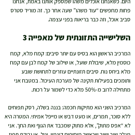
היום. כשאנחנו אוכלים משהו שמספק אותנו באמת, אנחנו
פחות מחפשים “עוד משהו” שעה אחר כך. זה מוריד סטרס
סביב אוכל, וזה כבר בריאות בפני עצמה.
השלישייה התזונתית של מאפייה 3
המרכיב הראשון הוא בסיס עם יותר סיבים: קמח מלא, קמח
כוסמין מלא, שיבולת שועל, או שילוב של קמח לבן עם קמח
מלא ביחס נוח. סיבים תזונתיים עוזרים לתחושת שובע
ותומכים בפעילות תקינה של מערכת העיכול. במטבח אני
מתחילה לרוב מ-50% מלא כדי לשמור על רכות.
המרכיב השני הוא מתיקות חכמה: בננה בשלה, רסק תפוחים
ללא סוכר, תמרים, או מעט דבש או מייפל אמיתי. המטרה היא
לא “אפס מתוק”, אלא מתוק שמכבד את הגוף ואת החך. אני
מגלה שוב ושוב שכאשר מוסיפים קינמון, וניל, או גרידת תפוז,