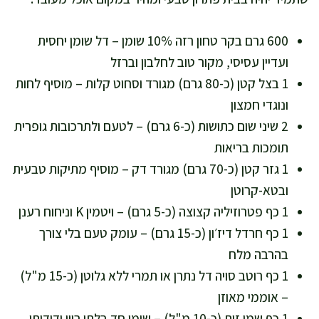
600 גרם בקר טחון רזה 10% שומן – דל שומן יחסית
ועדיין עסיסי, מקור טוב לחלבון וברזל
1 בצל קטן (כ-80 גרם) מגורד וסחוט קלות – מוסיף לחות
ונוגדי חמצון
2 שיני שום כתושות (כ-6 גרם) – לטעם ולתרכובות גופרית
תומכות בריאות
1 גזר קטן (כ-70 גרם) מגורד דק – מוסיף מתיקות טבעית
ובטא-קרוטן
1 כף פטרוזיליה קצוצה (כ-5 גרם) – ויטמין K וניחוח רענן
1 כף חרדל דיז׳ון (כ-15 גרם) – עומק טעם בלי צורך
בהרבה מלח
1 כף רוטב סויה דל נתרן או תמרי ללא גלוטן (כ-15 מ"ל)
– אוממי מאוזן
1 כף שמן זית (כ-10 מ"ל) – שומן חד בלתי רווי ידידותי