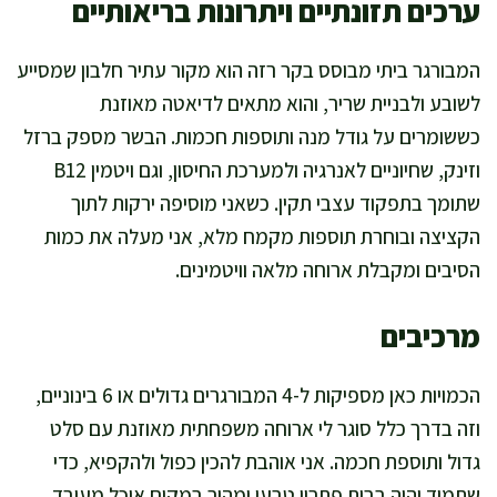
ערכים תזונתיים ויתרונות בריאותיים
המבורגר ביתי מבוסס בקר רזה הוא מקור עתיר חלבון שמסייע
לשובע ולבניית שריר, והוא מתאים לדיאטה מאוזנת
כששומרים על גודל מנה ותוספות חכמות. הבשר מספק ברזל
וזינק, שחיוניים לאנרגיה ולמערכת החיסון, וגם ויטמין B12
שתומך בתפקוד עצבי תקין. כשאני מוסיפה ירקות לתוך
הקציצה ובוחרת תוספות מקמח מלא, אני מעלה את כמות
הסיבים ומקבלת ארוחה מלאה וויטמינים.
מרכיבים
הכמויות כאן מספיקות ל-4 המבורגרים גדולים או 6 בינוניים,
וזה בדרך כלל סוגר לי ארוחה משפחתית מאוזנת עם סלט
גדול ותוספת חכמה. אני אוהבת להכין כפול ולהקפיא, כדי
שתמיד יהיה בבית פתרון טבעי ומהיר במקום אוכל מעובד.