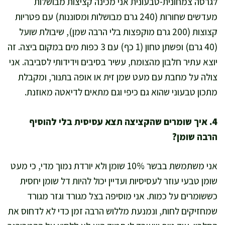
לגרסה צמחונית-טבעונית אני מכינה קציצות מבושלות
מעדשים שחורות (240 גרם מבושלות ומסוננות) עם פטריות
קצוצות (200 גרם מוקפצות בלי הרבה שמן), שיבולת שועל
(40 גרם) ופשתן טחון (1 כף) עם 3 כפות מים במקום ביצה. זה
יוצא עתיר חלבון מהצומח, עשיר בסיבים וידידותי לסביבה. אני
צולה על מחבת עם מעט שמן זית או אופה בתנור, ומקבלת
מתכון טבעוני שהוא גם כיפי וגם מתאים לדיאטה מאוזנת.
4. איך שומרים שהקציצה תצא עסיסית בלי להוסיף
הרבה שומן?
אני משתמשת בבשר 10% שומן ולא יורדת נמוך מדי, כי מעט
שומן טבעי עוזר לעסיסיות ועדיין יכול להיות דל שומן יחסית
כששומרים על כמות. אני מוסיפה בצל מגורד וגזר מגורד
שמחזיקים לחות, ונמנעת מללוש הרבה זמן כדי לא לדחוס את