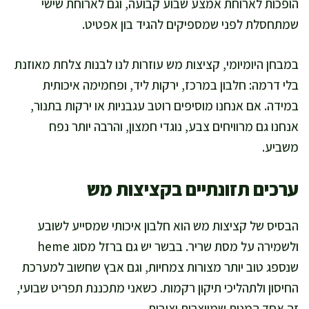
הופכות לארוחת אמצע שבוע קבועה, וגם לארוחת שישי
שמתחסלת לפני שמספיקים להגיד בון אפטיט.
במבחן היומיומי, קציצות מש עוזרות לנו לבנות צלחת מאוזנת
בלי דרמה: חלבון במרכז, ירקות ליד, ופחמימה איכותית
במידה. אם אנחנו מוסיפים רוטב עגבניות או ירקות בתנור,
אנחנו גם מרוויחים צבע, נוגדי חמצון, והרבה יותר נפח
משביע.
ערכים תזונתיים בקציצות מש
הבסיס של קציצות מש הוא חלבון איכותי שמסייע לשובע
ולשמירה על מסת שריר. בבשר יש גם ברזל מסוג heme
שנספג טוב יותר מצורות צמחיות, וגם אבץ שחשוב למערכת
החיסון ולתהליכי תיקון רקמות. כשאני מתכננת תפריט שבועי,
זה אחד המנות שמייצרות יציבות.