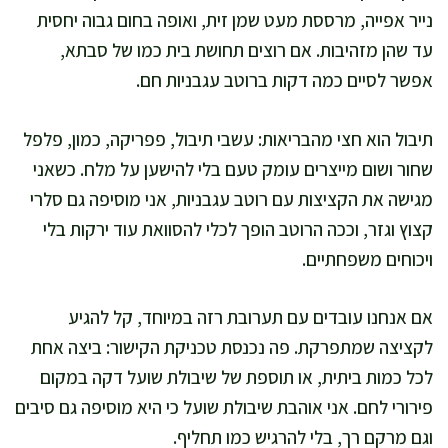
נייר אפייה, מרססת מעט שמן זית, ואופה בחום גבוה יחסית
עד שהן מזהיבות. אם רוצים תחושת בית כמו של סבתא,
אפשר לסיים כמה דקות ברוטב עגבניות חם.
תיבול הוא חצי מהבריאות: עשבי תיבול, פפריקה, כמון, פלפל
שחור ושום מייצרים עומק טעם בלי להישען על מלח. כשאני
מגישה את הקציצות עם רוטב עגבניות, אני מוסיפה גם סלרי
קצוץ וגזר, וככה הרוטב הופך לכלי להסוואת עוד ירקות בלי
ויכוחים משפחתיים.
אם אנחנו עובדים עם תערובת רזה במיוחד, קל להגיע
לקציצה שמתפרקת. פה נכנסת טכניקת הקישור: ביצה אחת
לכל כמות ביתית, או תוספת של שיבולת שועל דקה במקום
פירורי לחם. אני אוהבת שיבולת שועל כי היא מוסיפה גם סיבים
וגם מרקם רך, בלי להרגיש כמו תחליף.