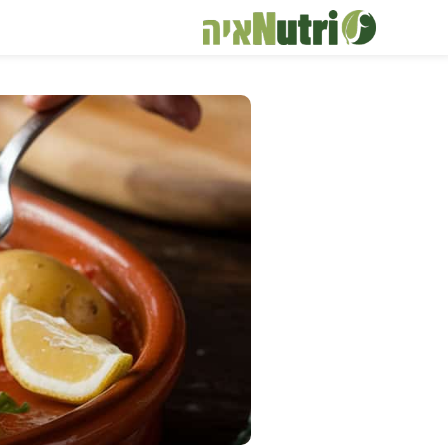
דלג
תוכן