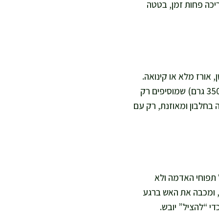
ריכה פחות זמן, בטטה
, אורז מלא או קינואה.
לגרסה טבעונית אני מחליפה את הדג בחומוס מבושל (כ-400 גרם) או בקוביות טופו קשה (כ-350 גרם) שמוסיפים רק
ה בחלבון ומאוזנת, רק עם
 תפוחי האדמה ולא
, ומכבה את האש ברגע
י “להציל” יובש.