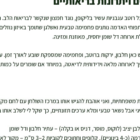
 ויתרונות בריאותיים
רוטב עגבניות עשיר בליקופן, נוגד חמצון שנקשר לבריאות הלב. הד
, ותפוחי האדמה נותנים פחמימה טבעית ואשלגן שתומך באיזון נוז
ארוחה דל שומן יחסית, מאוזנת ומזינה.
יש כאן חלבון, ירקות ברוטב, ופחמימה שמספקת שובע לאורך זמן. ע
ך לארוחה מלאה וידידותית לדיאטה, במיוחד אם שומרים על כמות 
ן מספיק ל-4–5 מנות משפחתיות, ואני אוהבת להגיש אותו במרכז השולחן עם ל
גי אבל נשאר טבעי ומלא ערכים תזונתיים, כך שקל לי לשלב אותו 
600 גרם תפוחי אדמה (כ-4 בינוניים), קלופי