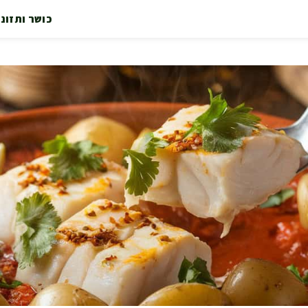
כושר ותזונ