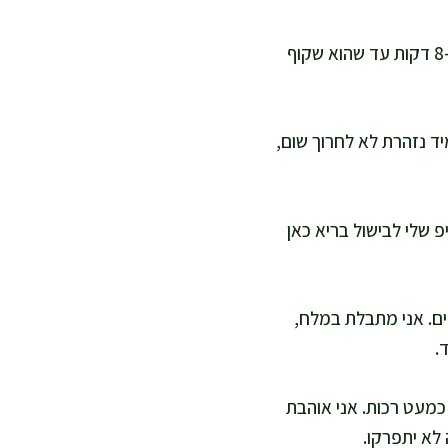
אני מחממת סיר רחב על אש בינונית ומוסיפה את שמן הזית. אני מטגנת את הבצל 6–8 דקות עד שהוא שקוף
ב הזה אני תמיד נזהרת לא לחרוך שום,
ה חריפה או צ'ילי, וכמון, ומערבבת 20 שניות. הטיפ שלי לבישול בריא כאן
ים. אני מתבלת במלח,
סה חלקית ומבשלת 15–20 דקות, עד שהן כמעט רכות. אני אוהבת
לא יתפרקו.