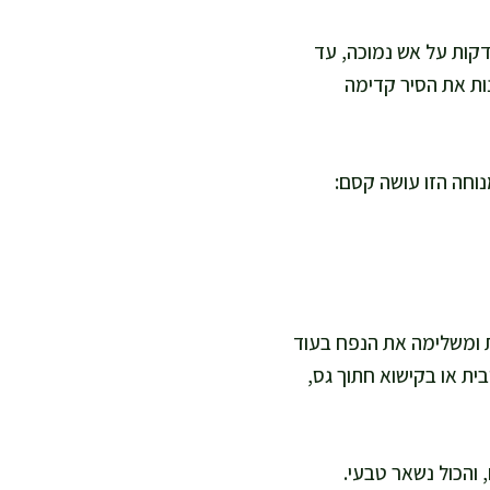
 מניחה את הדג מעל תפוחי האדמה בשכבה אחת. אני מכסה ומבשלת עוד 8–12 דקות על אש נמוכה, עד
ות את הסיר קדימה
ון וכוסברה קצוצה, ונותנת לסיר לנוח 5 דקות. המנוחה הזו עושה קסם:
מתאים לדיאטה, אני לפעמים יורדת ל-2 כפות שמן זית ומשלימה את הנפח בעוד
בית או בקישוא חתוך גס,
 והכול נשאר טבעי.