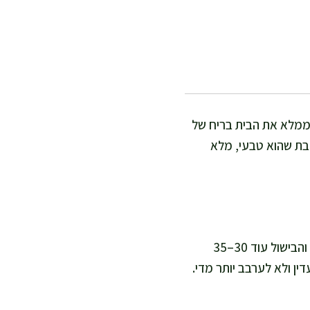
שממלא את הבית בריח של
הבת שהוא טבעי, מלא
אני מכינה את החריימה הזה בקצב נעים של מטבח ביתי, בלי לחץ. ההכנה לוקחת כ-15 דקות, והבישול עוד 30–35
ין ולא לערבב יותר מדי.