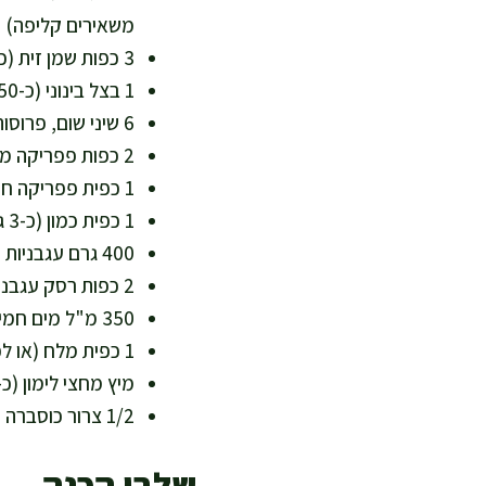
משאירים קליפה)
3 כפות שמן זית (כ-45 מ"ל) – שומן חד בלתי רווי שתומך בבריאות הלב
1 בצל בינוני (כ-150 גרם), קצוץ דק – מוסיף מתיקות טבעית ונוגדי חמצון
6 שיני שום, פרוסות – טעם עמוק ותמיכה טבעית במערכת החיסון
2 כפות פפריקה מתוקה (כ-16 גרם) – צבע חם וניחוח קלאסי
1 כפית פפריקה חריפה או 1/2 כפית צ'ילי יבש (לפי הטעם) – אפשר לשלוט בחריפות למשפחה
1 כפית כמון (כ-3 גרם) – תבלין מחמם שמתחבר לרוטב
400 גרם עגבניות מרוסקות ללא תוספת סוכר – בסיס טבעי, עשיר בליקופן
2 כפות רסק עגבניות (כ-30 גרם) – מעבה ומעמיק טעם בלי סוכר מעובד
350 מ"ל מים חמים – לפתיחת הרוטב לבישול עדין
1 כפית מלח (או לפי הטעם) – מומלץ להתחיל מעט ולהתאים בסוף
מיץ מחצי לימון (כ-20 מ"ל) – מאזן את השומן ומחדד טעמי
1/2 צרור כוסברה קצוצה (כ-20 גרם) – ויטמין C וניחוח רענן
שלבי הכנה