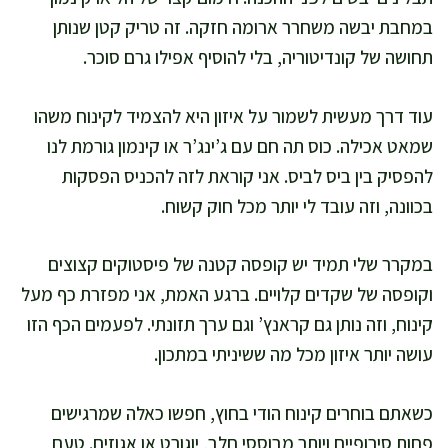
במחבת יבשה משחרר ארומה חזקה. זה טריק קטן שנותן
תחושה של קונדיטוריה, בלי להוסיף אפילו גרם סוכר.
עוד דרך מעשית לשמור על איזון היא להצמיד לקינוח משהו
שמאט אכילה. כוס תה חם עם ג’ינג’ר או קינמון גורמת לנו
להפסיק בין ביס לביס. אני קוראת לזה להכניס הפסקות
בכוונה, וזה עובד לי יותר מכל חוק קשוח.
במקרר שלי תמיד יש קופסה קטנה של פיסטוקים קצוצים
וקופסה של שקדים קלויים. ברגע האמת, אני מפזרת כף מעל
קינוח, וזה נותן גם קראנץ’ וגם ערך תזונתי. לפעמים הכף הזו
עושה יותר איזון מכל מה ששיניתי במתכון.
כשאתם בוחרים קינוח הודי בחוץ, חפשו כאלה שמרגישים
פחות סירופיים ויותר מבוססי חלב, יוגורט או אגוזים. טעם