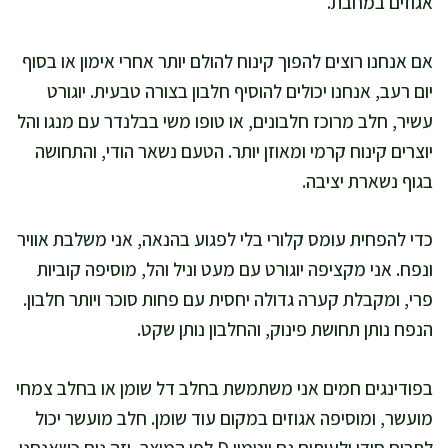
אגוזים במחבת.
אם אנחנו רוצים להפוך קינוח להולם יותר אחרי אימון או בסוף
יום רעב, אנחנו יכולים להוסיף חלבון בצורה טבעית. יוגורט
עשיר, חלב מרוכז חלבונים, או טופו משי בבלנדר עם מנגו והל
יוצרים קינוח קרמי ומאוזן יותר. הטעם נשאר הודי, והתחושה
בגוף נשארת יציבה.
כדי להפחית עומס קלורי בלי לפגוע בהנאה, אני משלבת אוויר
ונפח. אני מקציפה יוגורט עם מעט וניל והל, מוסיפה קוביות
פרי, ומקבלת קערה גדולה יחסית עם פחות סוכר ויותר חלבון.
הנפח נותן תחושת פינוק, והחלבון נותן שקט.
בפודינגים חמים אני משתמשת בחלב דל שומן או בחלב צמחי
מועשר, ומוסיפה אגוזים במקום עוד שומן. חלב מועשר יכול
לתרום סידן ולעיתים גם ויטמין D לפי המוצר, וזה נוח כשאנחנו