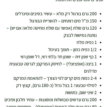
200 גרם בורגול דק מלא – עשיר בסיבים ומינרלים
150 מ"ל מים רותחים – להשריית הבורגול
120 גרם סולת (אפשר גם סולת מחיטה מלאה אם יש) –
נותנת גמישות לבצק
1 כפית מלח
1/2 כפית כמון – תומך בעיכול
1 כף שמן זית – שומן חד-בלתי רווי, דל שומן רווי
1 ביצה (אופציונלי) – לחיזוק המרקם; לגרסה טבעונית
מדלגים
2-4 כפות מים קרים לפי הצורך – להתאמת המרקם
למילוי טבעוני: 1 בצל גדול (כ-180 גרם), קצוץ דק
2 שיני שום, כתושות
200 גרם עדשים מבושלות ומסוננות – עתיר חלבון וסיבים
80 גרם אגוזי מלך קצוצים (אופציונלי) – מוסיפים אומגה