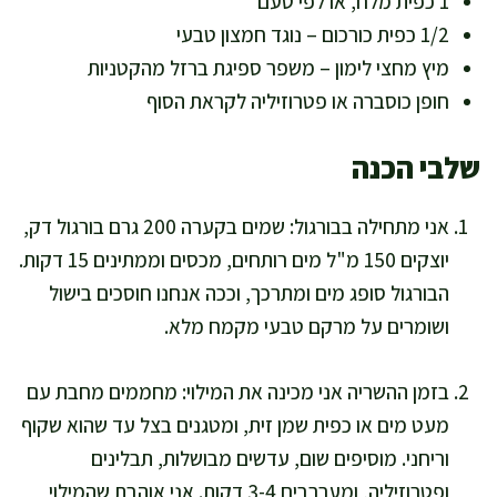
1 כפית מלח, או לפי טעם
1/2 כפית כורכום – נוגד חמצון טבעי
מיץ מחצי לימון – משפר ספיגת ברזל מהקטניות
חופן כוסברה או פטרוזיליה לקראת הסוף
שלבי הכנה
אני מתחילה בבורגול: שמים בקערה 200 גרם בורגול דק,
יוצקים 150 מ"ל מים רותחים, מכסים וממתינים 15 דקות.
הבורגול סופג מים ומתרכך, וככה אנחנו חוסכים בישול
ושומרים על מרקם טבעי מקמח מלא.
בזמן ההשריה אני מכינה את המילוי: מחממים מחבת עם
מעט מים או כפית שמן זית, ומטגנים בצל עד שהוא שקוף
וריחני. מוסיפים שום, עדשים מבושלות, תבלינים
ופטרוזיליה, ומערבבים 3-4 דקות. אני אוהבת שהמילוי