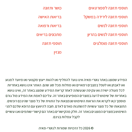
תוספי תזונה לספורטאים
כושר ותזונה
תוספי תזונה לירידה במשקל
בריאות האישה
תוספי תזונה לנשים
בריאות ורפואה
תוספי תזונה לנשים בהריון
מתכונים בריאים
תוספי תזונה מומלצים
תוספי תזונה
מגזין
המידע שמוצג באתר נוטרי-מאיה אינו נועד להחליף ואו להוות ייעוץ מקצועי ואו מיועד למנוע
ואו לאבחן ואו לטפל במצבים רפואיים ואו מחלות מכל סוג שהם. האתר אינו נושא באחריות
לכל פעולה ישירה ואו עקיפה שנעשתה לאחר קריאת המידע שמוצג באתר זה, ואינו נושא
באחריות של שימוש לרעה במוצרים המופיעים באתר זה. עליכם לאמת את המידע מול גורם
מוסמך ו/או לקרוא את הוראות השימוש שנמצאות על התווית של כל מוצר שהינכם רוכשים.
התוצאות של כל מוצר עשויות להשתנות מאדם לאדם. חובה להיוועץ עם הרופא שלכם לפני
השימוש במוצרים המוצגים באתר זה. חלק מהקישורים באתר הם קישורי שותפים ואנו עשויים
לקבל עמלות בגינם.
© 2026 כל הזכויות שמורות לנוטרי-מאיה