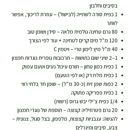
בסיבים וחלבון
1 כפית סודה לשתייה (לבישול) – עוזרת לריכוך, אפשר
לוותר
80 גרם טחינה גולמית מלאה – סידן ושומן טוב
120 מ"ל מים קרים לטחינה + עוד לפי הצורך
40 מ"ל מיץ לימון טרי – ויטמין C
1–2 שיני שום כתושות – תרכובות גופרית נוגדות חמצון
1 כפית כמון טחון – תורם עיכול נעים וטעם עמוק
1 כפית מלח דק (או לפי הטעם)
2 כפות שמן זית (כ-30 מ"ל) – שומן חד בלתי רווי
1 כפית פפריקה מתוקה
1/4 כפית צ'ילי יבש גרוס (רשות)
20 גרם פטרוזיליה קצוצה – תוספת של נוגדי חמצון
להגשה: עגבניות קצוצות, מלפפון, בצל סגול, צנונית –
צבע, סיבים ומינרלים