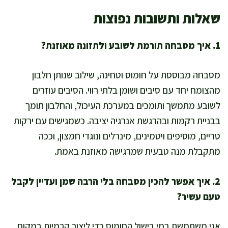
שאלות ותשובות נפוצות
1. איך מסבחה תורמת לשובע ולתזונה מאוזנת?
מסבחה מבוססת על חומוס וטחינה, שילוב שנותן חלבון
מהצומח יחד עם סיבים ושומן בלתי רווי. הסיבים עוזרים
לשובע מתמשך ותומכים במערכת העיכול, והחלבון תומך
בבניית רקמות ובהרגשת אנרגיה יציבה. כשמגישים עם ירקות
טריים, מוסיפים ויטמינים, מינרלים ונוגדי חמצון, וככה
מתקבלת מנה טבעית שמרגישה מאוזנת באמת.
2. איך אפשר להכין מסבחה בלי הרבה שמן ועדיין לקבל
טעם עשיר?
אני משתמשת במי בישול החומוס כדי ליצור קרמיות במקום