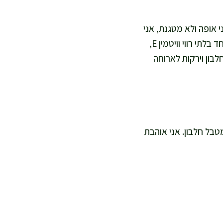
ימה טבעית שמספקת אנרגיה זמינה, יחד עם אשלגן וויטמין C. כשאני אופה ולא מטגנת, אני
שומרת על בישול בריא עם פחות שומן ובלי שמנים מחוממים לאורך זמן. שמן זית מוסיף שומן חד בלתי רווי וויטמין E,
חלבון וירקות לארוחה
בות כנשנוש מאוזן עם מטבל חלבון. אני אוהבת