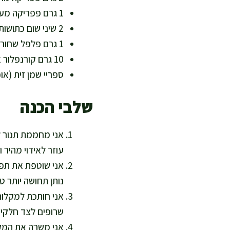
1 גרם פפריקה מעושנת (כ-1/2 כפית) – טעם עמוק בלי רוטב כבד
2 שיני שום כתושות או 2 גרם אבקת שום – מחזק ארומה בלי להוסיף קלוריות
1 גרם פלפל שחור – מחדד טעמים ומאפשר להפחית מלח
10 גרם קורנפלור או 10 גרם קמח אורז (אופציונלי) – עוזר לפריכות, מתאים ללא גלוטן
ספריי שמן זית (או
שלבי הכנה
עוזר לאידוי מהיר 
אני שוטפת את תפו
נותן תחושה יותר 
שרופים לצד חלקים