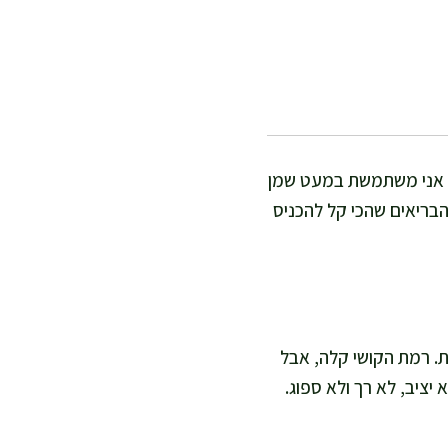
מוק אני משתמשת במעט שמן
הבריאים שהכי קל להכניס
דקות לחיתוך ותיבול, ואז נותנת לתנור לעשות את העבודה עוד 30–40 דקות. רמת הקושי קלה, אבל
יציב, לא רך ולא ספוג.