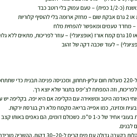
פציונלי) – לעוד שכבה דקה של זהוב
אני מחממת תנור ל-220 מעלות חום עליון-תחתון, ומכניסה פנימה תבנית כד
ולפריכות, וזה המפתח לצ'יפס בתנור שלא יוצא רך.
חי האדמה היטב ומשאירה עם הקליפה אם היא יפה. בקליפה יש עוד 
טבעית ומזינה, כמו אפייה בריאה מקמח מלא רק בגרסת ירקות.
אני חותכת למקלות בעובי אחיד של כ-1 ס"מ. כשכולם דומים, הם נאפים
 לבנים.
אני משרה את המקלות בקערה גדולה עם מים קרים ל-