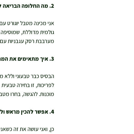
2. מה החלופה הבריאה למיונז או קטשופ קנוי?
אני מכינה מטבל יוגורט עם 
גולמית מדוללת, שמוסיפה ס
מערבבת רסק עגבניות עם מ
3. איך מתאימים את המתכון לתזונה ללא גלוטן או לתזונה טבעונית?
הבסיס כבר טבעוני וללא מו
לפריכות, זו בחירה טבעית
מוכנות. להגשה, בחרו מטבל 
4. אפשר להכין מראש ולחמם בלי לאבד מרקם?
כן, ואני עושה את זה כשא