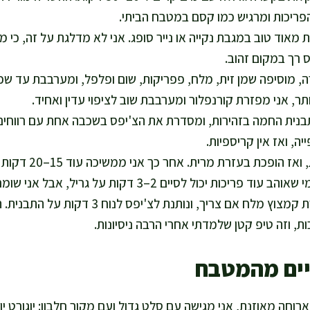
ריכות ומרגיש כמו קסם במטבח הביתי.
 מאוד טוב במגבת נקייה או נייר סופג. אני לא מדלגת על זה, כי מ
ס רך במקום זהוב.
, מוסיפה שמן זית, מלח, פפריקות, שום ופלפל, ומערבבת עד שכ
ותר, אני מפזרת קורנפלור ומערבבת שוב לציפוי עדין ואחיד.
בנית החמה בזהירות, ומסדרת את הצ'יפס בשכבה אחת עם רווחים
ה, ואז אין קריספיות.
אני אופה 20 דקות, וא
 יכול לסיים 2–3 דקות על גריל, אבל אני שומרת עין כדי לא לייבש.
אני מוציאה, מפזרת קמצוץ מלח אם צריך, ונותנת
, וזה טיפ קטן שלמדתי אחרי הרבה ניסיונות.
יים מהמטבח
חה מאוזנת, אני מגישה עם סלט גדול ועם מקור חלבון: יוגורט יוונ