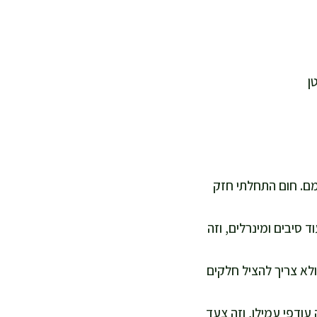
י שתתחמם. חום התחלתי חזק
סיבים ומינרלים, וזה
 באותו קצב ולא צריך להציל חלקים
20–30 דקות. ההשריה מורידה עודפי עמילן, וזה צעד