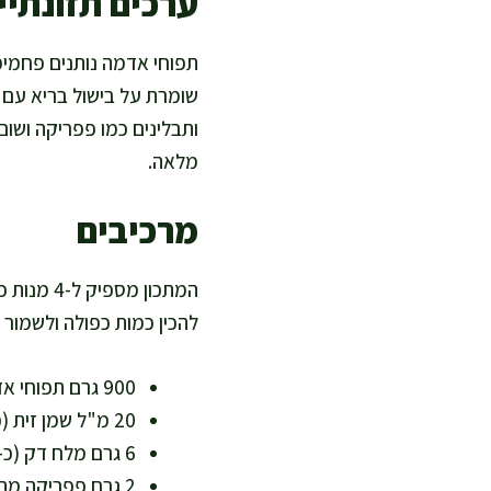
ערכים תזונתיים
ותבלינים כמו פפריקה ושום 
מלאה.
מרכיבים
להכין כמות כפולה ולשמור 
900 גרם תפוחי אדמה (רצוי אדומים או דזירה) – מקור טבעי לאשלגן וסיבים
20 מ"ל שמן זית (כ-1.5 כפות) – שומן איכותי, מתאים לבישול בריא
6 גרם מלח דק (כ-1 כפית) – אפשר להפחית למי שמתאים לדיאטה דלת נתרן
2 גרם פפריקה מתוקה (כ-1 כפית) – מוסיפה צבע ונוגדי חמצון