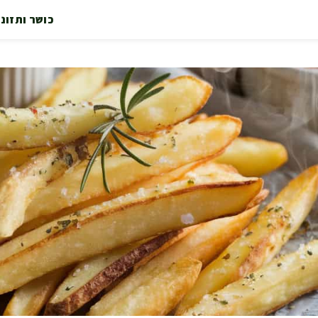
כושר ותזונ