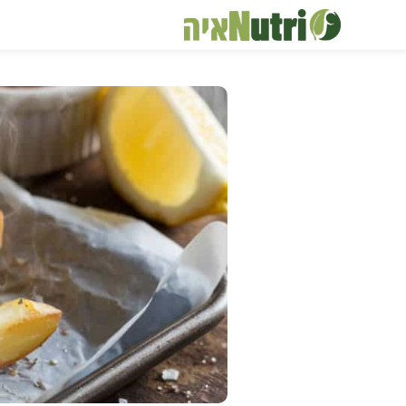
דלג
תוכן