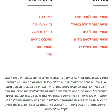
תוספי תזונה לספורטאים
כושר ותזונה
תוספי תזונה לירידה במשקל
בריאות האישה
תוספי תזונה לנשים
בריאות ורפואה
תוספי תזונה לנשים בהריון
מתכונים בריאים
תוספי תזונה מומלצים
תוספי תזונה
מגזין
המידע שמוצג באתר נוטרי-מאיה אינו נועד להחליף ואו להוות ייעוץ מקצועי ואו מיועד למנוע
ואו לאבחן ואו לטפל במצבים רפואיים ואו מחלות מכל סוג שהם. האתר אינו נושא באחריות
לכל פעולה ישירה ואו עקיפה שנעשתה לאחר קריאת המידע שמוצג באתר זה, ואינו נושא
באחריות של שימוש לרעה במוצרים המופיעים באתר זה. עליכם לאמת את המידע מול גורם
מוסמך ו/או לקרוא את הוראות השימוש שנמצאות על התווית של כל מוצר שהינכם רוכשים.
התוצאות של כל מוצר עשויות להשתנות מאדם לאדם. חובה להיוועץ עם הרופא שלכם לפני
השימוש במוצרים המוצגים באתר זה. חלק מהקישורים באתר הם קישורי שותפים ואנו עשויים
לקבל עמלות בגינם.