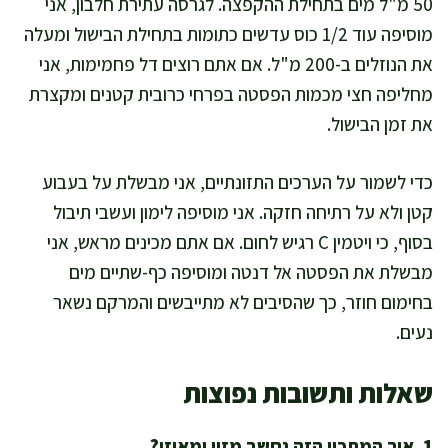
50 מ"ל מים בתחילת ההקפצה. לגרסה עתירת חלבון, אני
מוסיפה עוד 1/2 כוס עדשים כתומות בתחילת הבישול ומעלה
את הנוזלים ב-200 מ"ל. אם אתם רוצים דל פחמימות, אני
מחליפה חצי מכמות הפסטה בפרחי כרובית קטנים ומקצרת
את זמן הבישול.
כדי לשמור על הערכים התזונתיים, אני מבשלת על בעבוע
קטן ולא על רתיחה חזקה. אני מוסיפה לימון ועשבי תיבול
בסוף, כי ויטמין C רגיש לחום. אם אתם מכינים מראש, אני
מבשלת את הפסטה אל דנטה ומוסיפה כף-שתיים מים
בחימום חוזר, כך שהסיבים לא מתייבשים והמרקם נשאר
נעים.
שאלות ותשובות נפוצות
1. איך המתכון הזה נחשב מזין ומאוזן?