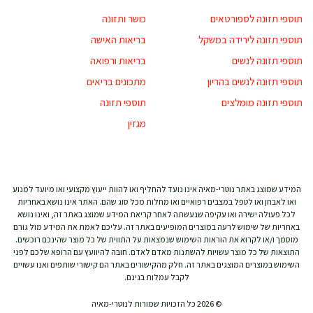
תוספי תזונה לספורטאים
כושר ותזונה
תוספי תזונה לירידה במשקל
בריאות האישה
תוספי תזונה לנשים
בריאות ורפואה
תוספי תזונה לנשים בהריון
מתכונים בריאים
תוספי תזונה מומלצים
תוספי תזונה
מגזין
המידע שמוצג באתר נוטרי-מאיה אינו נועד להחליף ואו להוות ייעוץ מקצועי ואו מיועד למנוע
ואו לאבחן ואו לטפל במצבים רפואיים ואו מחלות מכל סוג שהם. האתר אינו נושא באחריות
לכל פעולה ישירה ואו עקיפה שנעשתה לאחר קריאת המידע שמוצג באתר זה, ואינו נושא
באחריות של שימוש לרעה במוצרים המופיעים באתר זה. עליכם לאמת את המידע מול גורם
מוסמך ו/או לקרוא את הוראות השימוש שנמצאות על התווית של כל מוצר שהינכם רוכשים.
התוצאות של כל מוצר עשויות להשתנות מאדם לאדם. חובה להיוועץ עם הרופא שלכם לפני
השימוש במוצרים המוצגים באתר זה. חלק מהקישורים באתר הם קישורי שותפים ואנו עשויים
לקבל עמלות בגינם.
© 2026 כל הזכויות שמורות לנוטרי-מאיה