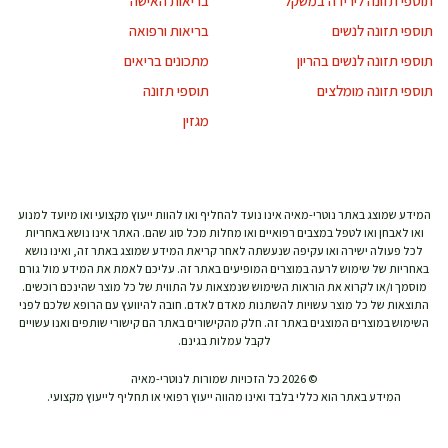
תוספי תזונה לירידה במשקל
בריאות האישה
תוספי תזונה לנשים
בריאות ורפואה
תוספי תזונה לנשים בהריון
מתכונים בריאים
תוספי תזונה מומלצים
תוספי תזונה
מגזין
המידע שמוצג באתר נוטרי-מאיה אינו נועד להחליף ואו להוות ייעוץ מקצועי ואו מיועד למנוע
ואו לאבחן ואו לטפל במצבים רפואיים ואו מחלות מכל סוג שהם. האתר אינו נושא באחריות
לכל פעולה ישירה ואו עקיפה שנעשתה לאחר קריאת המידע שמוצג באתר זה, ואינו נושא
באחריות של שימוש לרעה במוצרים המופיעים באתר זה. עליכם לאמת את המידע מול גורם
מוסמך ו/או לקרוא את הוראות השימוש שנמצאות על התווית של כל מוצר שהינכם רוכשים.
התוצאות של כל מוצר עשויות להשתנות מאדם לאדם. חובה להיוועץ עם הרופא שלכם לפני
השימוש במוצרים המוצגים באתר זה. חלק מהקישורים באתר הם קישורי שותפים ואנו עשויים
לקבל עמלות בגינם.
© 2026 כל הזכויות שמורות לנוטרי-מאיה
המידע באתר הוא כללי בלבד ואינו מהווה ייעוץ רפואי או תחליף לייעוץ מקצועי.