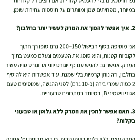
נפח וויטמינים בלי להעמיס קלוריות. אם רוצים דל קלוריות
במיוחד, מפחיתים שמן ומוותרים על תוספות עתירות שומן.
2. איך אפשר להפוך את המרק לעשיר יותר בחלבון?
אני מוסיפה בסוף הבישול 150–200 גרם טופו רך חתוך
לקוביות קטנות, והוא סופג את הטעמים ונעלם כמעט בתוך
המרק. אפשר גם להגיש עם כף יוגורט יווני או יוגורט סויה עשיר
בחלבון, וזה נותן קרמיות בלי שמנת. עוד אפשרות היא להוסיף
2 כפות שמרי בירה (כ-10 גרם) לפני ההגשה, שמוסיפים טעם
אגוזי וויטמיני B, במיוחד במתכונים טבעוניים.
3. האם אפשר להכין את המרק ללא גלוטן או טבעוני
בקלות?
המרק עצמו ללא גלוטן באופן טבעי, כי הוא מבוסס על אפונה