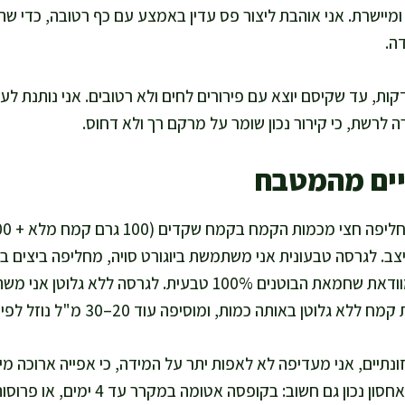
ומיישרת. אני אוהבת ליצור פס עדין באמצע עם כף רטובה, כדי שה
ה.
 לרשת, כי קירור נכון שומר על מרקם רך ולא דחוס.
יים מהמטבח
טחונים עם 6 כפות מים, ומוודאת שחמאת הבוטנים 100% טבעית. לגר
גלוטן באותה כמות, ומוסיפה עוד 20–30 מ"ל נוזל לפי המרקם.
נתיים, אני מעדיפה לא לאפות יתר על המידה, כי אפייה ארוכה מיי
אחר כך ממרחים מתוקים. אחסון נכון גם חשוב