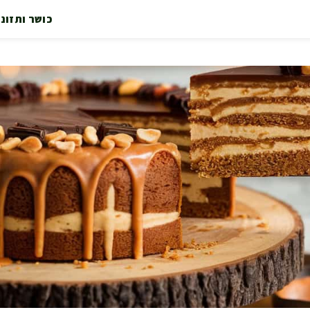
כושר ותזונ