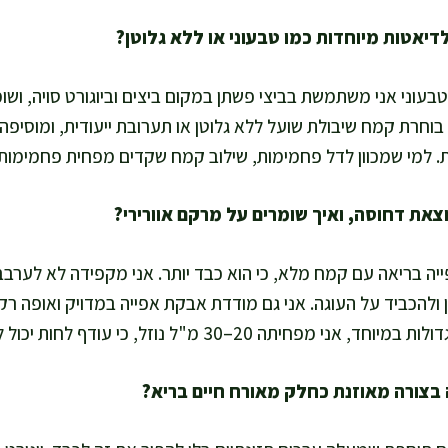
בעוני אני משתמשת בביצי פשתן במקום ביצים וביוגורט סויה, ושו
 בוחרת קמח שיבולת שועל ללא גלוטן או תערובת ייעודית, ומוסיפה 
 למי שמכוון לדל פחמימות, שילוב קמח שקדים מפחית פחמימות ו
יה בריאה עם קמח מלא, כי הוא כבד יותר. אני מקפידה לא לערבב
ולהכביד על העוגה. אני גם מודדת אבקת אפייה במדויק ואופה רק
2–30 מ"ל נוזל, כי עודף לחות יכול לגרום לדחיסות באמצע.