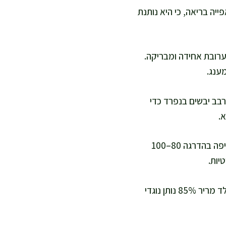
יה בריאה, כי היא נותנת
ערובת אחידה ומבריקה.
ענג.
בב יבשים בנפרד כדי
.
אני מוסיפה את היבשים לרטובים ומקפלת בעדינות. אם הבלילה סמיכה מדי, אני מוסיפה בהדרגה 80–100
יות.
אם בא לכם תוספת, אני מערבבת פנימה שוקולד מריר קצוץ או בוטנים קצוצים. שוקולד מריר 85% נותן נוגדי