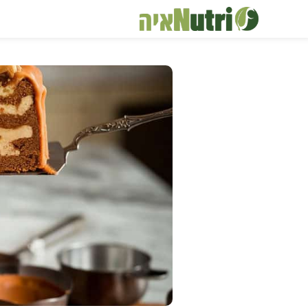
דלג
תוכן