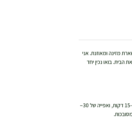
ארת מזינה ומאוזנת. אני
 הבית. בואו נכין יחד
אני מכינה את העוגה הזאת כשאני רוצה משהו מהיר ומנחם באמצע השבוע. זמן ההכנה הוא כ-15 דקות, ואפייה של 30–