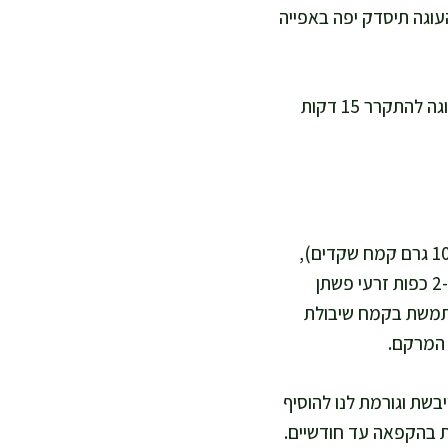
עוגה תיסדק יפה באפייה
אני אופה 30–35 דקות, עד שקיסם יוצא עם פירורים לחים ולא רטובים. אני נותנת לעוגה להתקרר 15 דקות
לגרסה דל פחמימות אני מחליפה חצי מכמות הקמח בקמח שקדים (100 גרם קמח מלא + 100 גרם קמח שקדים),
ומוסיפה עוד 1 ביצה כדי לייצב. לגרסה טבעונית אני משתמשת ביוגורט סויה, מחליפה ביצים ב-2 כפות זרעי פשתן
סה ללא גלוטן אני משתמשת בקמח שיבולת
בשת וגורמת לנו להוסיף
: בקופסה אטומה במקרר עד 4 ימים, או פרוסות בהקפאה עד חודשיים.