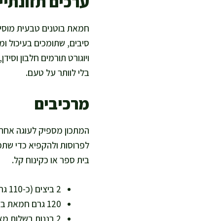
ערכים תזונתיים
חמאת בוטנים טבעית מוסיפה
סיבים, שתומכים בעיכול ומ
ויוגורט תורמים חלבון וסיד
בלי לוותר על טעם.
מרכיבים
לפרוסות ולהקפיא כדי שתמ
בית ספר או כקינוח קל.
2 ביצים (כ-110 גרם ללא קליפה) + חלבון איכותי ושובע
120 גרם חמאת בוטנים טבעית 100% (ללא סוכר) + שומן בלתי רווי ומגנזיום
2 בננות בשלות מאוד (כ-220 גרם ללא קליפה) + מתיקות טבעית ואשלגן