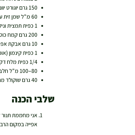
150 גרם יוגורט יווני 3% או יוגורט טבעי (כ-150 מ"ל) + חלבון וסידן
60 מ"ל שמן זית עדין או שמן קנולה + שומן בריא לאפייה
1 כפית תמצית וניל (5 מ"ל)
200 גרם קמח כוסמין מלא או קמח חיטה מלא + עשיר בסיבים
10 גרם אבקת אפייה (כ-2 כפיות)
1 כפית קינמון (אופציונלי) + עומק טעם בלי סוכר
1/4 כפית מלח דק (מאזן מתיקות ומדגיש טעמים)
80–100 מ"ל חלב או משקה סויה ללא סוכר, לפי הצורך + מרקם רך
40 גרם שוקולד מריר 85% קצוץ או 50 גרם בוטנים קצוצים (אופציונלי) + נוגדי חמצון או תוספת חלבון
שלבי הכנה
אפייה במקום הרבה 