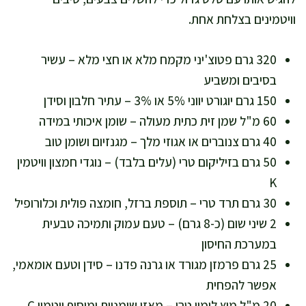
וויטמינים בצלחת אחת.
320 גרם פטוצ'יני מקמח מלא או חצי מלא – עשיר
בסיבים ומשביע
150 גרם יוגורט יווני 5% או 3% – עתיר חלבון וסידן
60 מ"ל שמן זית כתית מעולה – שומן איכותי במידה
40 גרם צנוברים או אגוזי מלך – מגנזיום ושומן טוב
50 גרם בזיליקום טרי (עלים בלבד) – נוגדי חמצון וויטמין
K
30 גרם תרד טרי – תוספת ברזל, חומצה פולית וכלורופיל
2 שיני שום (כ-8 גרם) – טעם עמוק ותמיכה טבעית
במערכת החיסון
25 גרם פרמזן מגורד או גרנה פדנו – סידן וטעם אומאמי,
אפשר להפחית
20 מ"ל מיץ לימון טרי – מאזן שומניות ומוסיף ויטמין C