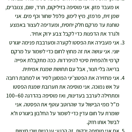
או מעבד מזון. אני מוסיפה בזיליקום, תרד, שום, צנוברים,
שמן זית, פרמזן, מיץ לימון, פלפל שחור וכף מים. אני
טוחנת עד מרקם חלק יחסית, ומעדיפה לעצור באמצע
ולגרד את הדפנות כדי לקבל צבע ירוק אחיד.
אני מעבירה את הפסטו לקערה ומערבבת פנימה יוגורט
יווני. אני עושה את זה מחוץ לחום כדי לשמור על מרקם
קרמי ולהפחית סיכוי להיפרדות. ככה מתקבלת אפייה
בריאה בלי תנור, אבל עם תחושת שמנת אמיתית.
אני מחזירה את הפטוצ'יני המסונן לסיר או למחבת רחבה
על אש נמוכה. אני מוסיפה את תערובת שמנת הפסטו
ומתחילה לערבב בעדינות, ואז מוסיפה בהדרגה 60–100
מ"ל ממי הבישול עד שהרוטב עוטף את הפסטה. אני
שומרת על חום עדין כדי לשמור על החלבון ביוגורט ולא
לבשל אותו חזק.
אם אני מוסיפה ירקות, זה הרגע: עגבניות שרי חצויות