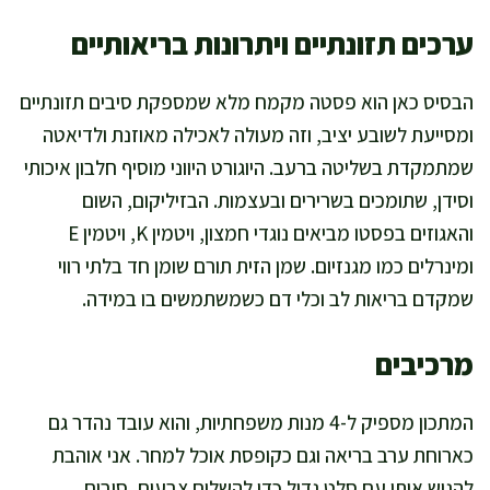
ערכים תזונתיים ויתרונות בריאותיים
הבסיס כאן הוא פסטה מקמח מלא שמספקת סיבים תזונתיים
ומסייעת לשובע יציב, וזה מעולה לאכילה מאוזנת ולדיאטה
שמתמקדת בשליטה ברעב. היוגורט היווני מוסיף חלבון איכותי
וסידן, שתומכים בשרירים ובעצמות. הבזיליקום, השום
והאגוזים בפסטו מביאים נוגדי חמצון, ויטמין K, ויטמין E
ומינרלים כמו מגנזיום. שמן הזית תורם שומן חד בלתי רווי
שמקדם בריאות לב וכלי דם כשמשתמשים בו במידה.
מרכיבים
המתכון מספיק ל-4 מנות משפחתיות, והוא עובד נהדר גם
כארוחת ערב בריאה וגם כקופסת אוכל למחר. אני אוהבת
להגיש אותו עם סלט גדול כדי להשלים צבעים, סיבים