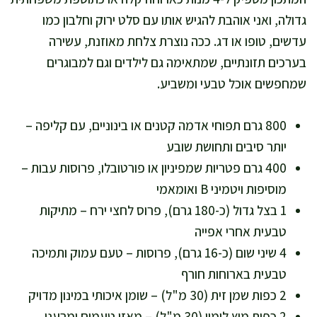
גדולה, ואני אוהבת להגיש אותו עם סלט ירוק וחלבון כמו
עדשים, טופו או דג. ככה נוצרת צלחת מאוזנת, עשירה
בערכים תזונתיים, שמתאימה גם לילדים וגם למבוגרים
שמחפשים אוכל טבעי ומשביע.
800 גרם תפוחי אדמה קטנים או בינוניים, עם קליפה –
יותר סיבים ותחושת שובע
400 גרם פטריות שמפיניון או פורטובלו, פרוסות עבות –
מוסיפות ויטמיני B ואומאמי
1 בצל גדול (כ-180 גרם), פרוס לחצי ירח – מתיקות
טבעית אחרי אפייה
4 שיני שום (כ-16 גרם), פרוסות – טעם עמוק ותמיכה
טבעית בארוחות חורף
2 כפות שמן זית (30 מ"ל) – שומן איכותי במינון מדויק
2 כפות מיץ לימון (30 מ"ל) – מאזן טעמים ומרענן