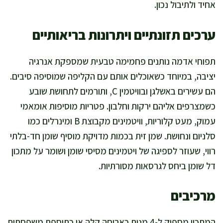
אחיד ולתיבול נכון.
ערכים תזונתיים ויתרונות בריאותיים
תפוחי אדמה נותנים פחמימה טבעית שמספקת אנרגיה
יציבה, במיוחד כשאוכלים אותם עם הקליפה שמוסיפה סיבים.
הם עשירים באשלגן ובוויטמין C, ותורמים לתחושת שובע
כשמצרפים אליהם ירקות וחלבון. פטריות מוסיפות אומאמי
עמוק, מעט קלוריות, וויטמינים מקבוצת B ומינרלים כמו
סלניום ונחושת. שמן זית בכמות מדויקת מוסיף שומן חד-בלתי
רווי, שעוזר לספיגה של ויטמינים מסיסי שומן ושומר על מתכון
דל שומן ביחס לגרסאות מסורתיות.
מרכיבים
המתכון מספיק ל-4 מנות כארוחה קלה או כתוספת משפחתית