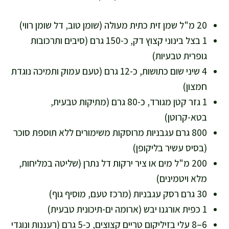
20 מ"ל שמן זית כתית מעולה (שומן טוב, דל שומן רווי)
1 בצל בינוני קצוץ דק, כ-150 גרם (סיבים ותרכובות
גופרית טבעיות)
4 שיני שום כתושות, כ-12 גרם (טעם עמוק ותמיכה נוגדת
חמצון)
1 גזר קטן מגורד, כ-80 גרם (מתיקות טבעית,
בטא-קרוטן)
800 גרם עגבניות מרוסקות משימורים ללא תוספת סוכר
(בסיס עשיר בליקופן)
200 מ"ל מים או ציר ירקות דל נתרן (שליטה במליחות,
מלא ויטמינים)
30 גרם רסק עגבניות (מרכז טעם, מוסיף גוף)
1 כפית אורגנו יבש (ארומה ים-תיכונית טבעית)
6–8 עלי בזיליקום טריים קצוצים, כ-5 גרם (רעננות ונוגדי