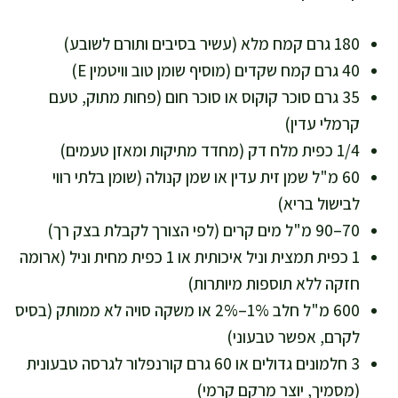
180 גרם קמח מלא (עשיר בסיבים ותורם לשובע)
40 גרם קמח שקדים (מוסיף שומן טוב וויטמין E)
35 גרם סוכר קוקוס או סוכר חום (פחות מתוק, טעם
קרמלי עדין)
1/4 כפית מלח דק (מחדד מתיקות ומאזן טעמים)
60 מ"ל שמן זית עדין או שמן קנולה (שומן בלתי רווי
לבישול בריא)
70–90 מ"ל מים קרים (לפי הצורך לקבלת בצק רך)
1 כפית תמצית וניל איכותית או 1 כפית מחית וניל (ארומה
חזקה ללא תוספות מיותרות)
600 מ"ל חלב 1%–2% או משקה סויה לא ממותק (בסיס
לקרם, אפשר טבעוני)
3 חלמונים גדולים או 60 גרם קורנפלור לגרסה טבעונית
(מסמיך, יוצר מרקם קרמי)