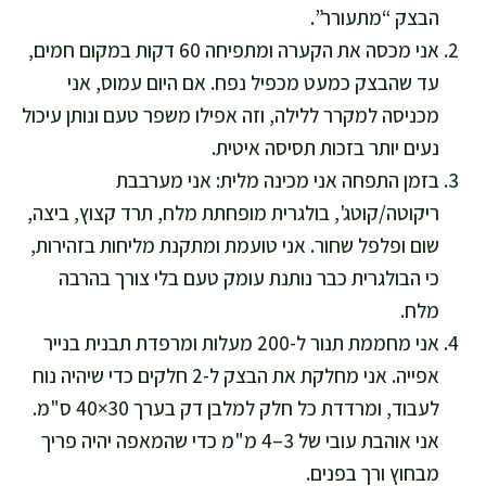
הבצק “מתעורר”.
אני מכסה את הקערה ומתפיחה 60 דקות במקום חמים,
עד שהבצק כמעט מכפיל נפח. אם היום עמוס, אני
מכניסה למקרר ללילה, וזה אפילו משפר טעם ונותן עיכול
נעים יותר בזכות תסיסה איטית.
בזמן התפחה אני מכינה מלית: אני מערבבת
ריקוטה/קוטג', בולגרית מופחתת מלח, תרד קצוץ, ביצה,
שום ופלפל שחור. אני טועמת ומתקנת מליחות בזהירות,
כי הבולגרית כבר נותנת עומק טעם בלי צורך בהרבה
מלח.
אני מחממת תנור ל-200 מעלות ומרפדת תבנית בנייר
אפייה. אני מחלקת את הבצק ל-2 חלקים כדי שיהיה נוח
לעבוד, ומרדדת כל חלק למלבן דק בערך 30×40 ס"מ.
אני אוהבת עובי של 3–4 מ"מ כדי שהמאפה יהיה פריך
מבחוץ ורך בפנים.