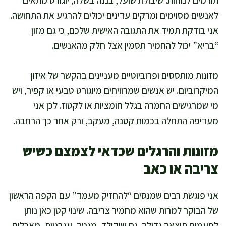
תורמים לנוחות. שיבולת שועל, בננה בשלה, יוגורט מתאים
לאנשים מסוימים ומרקים עדינים יכולים להרגיע את התחושה.
אני בודקת תמיד את התגובה האישית שלכם, כי גם מזון
“בריא” יכול להחמיר תסמין אצל חלק מהאנשים.
מזונות מותססים ופרוביוטיים מעניינים בהקשר של איזון
המיקרוביום. יש אנשים שמרוויחים מיוגורט טבעי או קפיר, ויש
מי שמרגישים החמרה בגלל חומציות או לקטוז. לכן אני
מעדיפה התחלה בכמות קטנה, מעקב, ורק אחר כך הרחבה.
מזונות והרגלים שכדאי לצמצם כשיש
צריבה או כאב
אני פוגשת רבים שמנסים “להחזיק מעמד” עם הקפה הראשון
של הבוקר למרות שהוא מחמיר צריבה. שינוי קטן כאן נותן
לפעמים תוצאה גדולה. גם שוקולד, מנטה, עגבניות, מאכלים