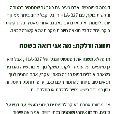
דוגמה היפותטית: אדם צעיר עם כאב גב שמחמיר במנוחה
ונוקשות בוקר, עם HLA-B27 חיובי, יקבל לרוב בירור ממוקד
יותר. לעומת זאת, אדם עם כאב גב אחרי מאמץ, בלי נוקשות
בוקר, יכול לקבל תוצאה חיובית מקרית שלא קשורה לכאב.
תזונה ודלקת: מה אני רואה בשטח
תזונה לא משנה את הסטטוס הגנטי של HLA-B27, אבל היא
כן משפיעה על עומס דלקתי, משקל גוף, איכות שינה ואנרגיה.
כשאתם אוכלים דפוס תזונה מאוזן ועקבי, אתם נותנים לגוף
תנאים טובים יותר להתמודד עם כאב, עייפות ותפקוד יומי. זה
נכון במיוחד כשיש נטייה לדלקת או התלקחויות.
אני מכוונת אתכם בעיקר לדפוס ים תיכוני מעשי, עם דגש על
סיבים, חלבון איכותי ושומנים בלתי רוויים. אני רואה שיפור