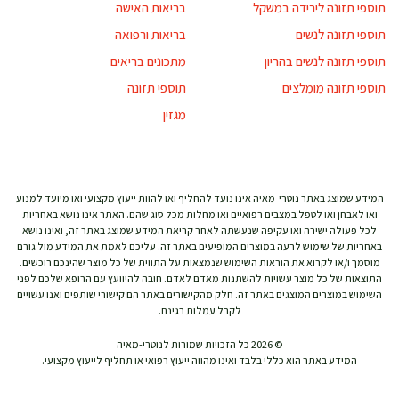
תוספי תזונה לירידה במשקל
בריאות האישה
תוספי תזונה לנשים
בריאות ורפואה
תוספי תזונה לנשים בהריון
מתכונים בריאים
תוספי תזונה מומלצים
תוספי תזונה
מגזין
המידע שמוצג באתר נוטרי-מאיה אינו נועד להחליף ואו להוות ייעוץ מקצועי ואו מיועד למנוע
ואו לאבחן ואו לטפל במצבים רפואיים ואו מחלות מכל סוג שהם. האתר אינו נושא באחריות
לכל פעולה ישירה ואו עקיפה שנעשתה לאחר קריאת המידע שמוצג באתר זה, ואינו נושא
באחריות של שימוש לרעה במוצרים המופיעים באתר זה. עליכם לאמת את המידע מול גורם
מוסמך ו/או לקרוא את הוראות השימוש שנמצאות על התווית של כל מוצר שהינכם רוכשים.
התוצאות של כל מוצר עשויות להשתנות מאדם לאדם. חובה להיוועץ עם הרופא שלכם לפני
השימוש במוצרים המוצגים באתר זה. חלק מהקישורים באתר הם קישורי שותפים ואנו עשויים
לקבל עמלות בגינם.
© 2026 כל הזכויות שמורות לנוטרי-מאיה
המידע באתר הוא כללי בלבד ואינו מהווה ייעוץ רפואי או תחליף לייעוץ מקצועי.