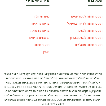
המלצות
מידע שימושי
תוספי תזונה לספורטאים
כושר ותזונה
תוספי תזונה לירידה במשקל
בריאות האישה
תוספי תזונה לנשים
בריאות ורפואה
תוספי תזונה לנשים בהריון
מתכונים בריאים
תוספי תזונה מומלצים
תוספי תזונה
מגזין
המידע שמוצג באתר נוטרי-מאיה אינו נועד להחליף ואו להוות ייעוץ מקצועי ואו מיועד למנוע
ואו לאבחן ואו לטפל במצבים רפואיים ואו מחלות מכל סוג שהם. האתר אינו נושא באחריות
לכל פעולה ישירה ואו עקיפה שנעשתה לאחר קריאת המידע שמוצג באתר זה, ואינו נושא
באחריות של שימוש לרעה במוצרים המופיעים באתר זה. עליכם לאמת את המידע מול גורם
מוסמך ו/או לקרוא את הוראות השימוש שנמצאות על התווית של כל מוצר שהינכם רוכשים.
התוצאות של כל מוצר עשויות להשתנות מאדם לאדם. חובה להיוועץ עם הרופא שלכם לפני
השימוש במוצרים המוצגים באתר זה. חלק מהקישורים באתר הם קישורי שותפים ואנו עשויים
לקבל עמלות בגינם.