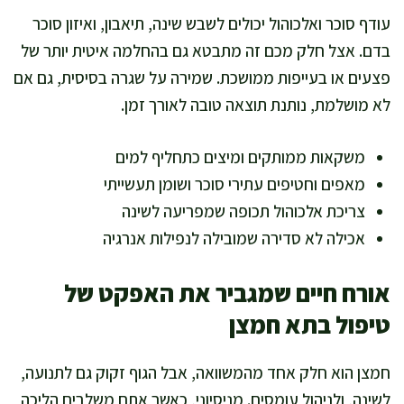
עודף סוכר ואלכוהול יכולים לשבש שינה, תיאבון, ואיזון סוכר
בדם. אצל חלק מכם זה מתבטא גם בהחלמה איטית יותר של
פצעים או בעייפות ממושכת. שמירה על שגרה בסיסית, גם אם
לא מושלמת, נותנת תוצאה טובה לאורך זמן.
משקאות ממותקים ומיצים כתחליף למים
מאפים וחטיפים עתירי סוכר ושומן תעשייתי
צריכת אלכוהול תכופה שמפריעה לשינה
אכילה לא סדירה שמובילה לנפילות אנרגיה
אורח חיים שמגביר את האפקט של
טיפול בתא חמצן
חמצן הוא חלק אחד מהמשוואה, אבל הגוף זקוק גם לתנועה,
לשינה, ולניהול עומסים. מניסיוני, כאשר אתם משלבים הליכה