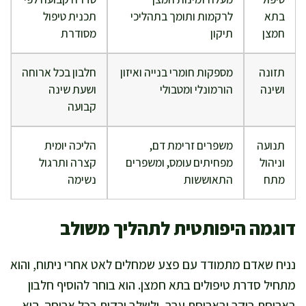
בתא
לרקמות ותומך בתהליכי
תכנית טיפול
חמצן
תיקון
מסודרת
תזונה
מספקות חומרי בנייה ואיזון
חלבון בכל ארוחה
ושינה
הורמונלי ומטבולי
ושעת שינה
קבועה
תנועה
משפרים זרימת דם,
הליכה יומית
וניהול
מפחיתים עומס, ומשפרים
קצרה ותרגול
מתח
התאוששות
נשימה
דוגמה היפותטית לתהליך משולב
נניח שאדם מתמודד עם פצע שמחלים לאט אחרי ניתוח, והוא
מתחיל סדרת טיפולים בתא חמצן. הוא בוחר להוסיף חלבון
בארוחת בוקר ובארוחת ערב, ולשלב ירקות בכל ארוחה. הוא