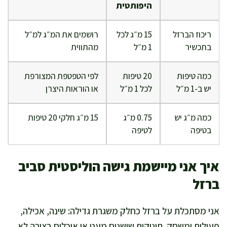
היפותטית
ריכוז הברזל
15 מ״ג לכל
רושמים את המ״ג למ״ל
בתכשיר
1 מ״ל
מהתווית
כמה טיפות
20 טיפות
לפי הטפטפת המצורפת
יש ב-1 מ״ל
לכל 1 מ״ל
או הוראות היצרן
כמה מ״ג יש
0.75 מ״ג
15 מ״ג חלקי 20 טיפות
בטיפה
לטיפה
איך אני מיישמת גישה הוליסטית סביב
ברזל
אני מסתכלת על ברזל כחלק משגרת גדילה: שינה, אכילה,
פעילות ומשחק. תינוקות שישנים מעט או אוכלים בצורה לא