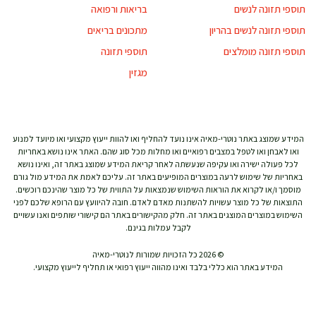
תוספי תזונה לנשים
בריאות ורפואה
תוספי תזונה לנשים בהריון
מתכונים בריאים
תוספי תזונה מומלצים
תוספי תזונה
מגזין
המידע שמוצג באתר נוטרי-מאיה אינו נועד להחליף ואו להוות ייעוץ מקצועי ואו מיועד למנוע
ואו לאבחן ואו לטפל במצבים רפואיים ואו מחלות מכל סוג שהם. האתר אינו נושא באחריות
לכל פעולה ישירה ואו עקיפה שנעשתה לאחר קריאת המידע שמוצג באתר זה, ואינו נושא
באחריות של שימוש לרעה במוצרים המופיעים באתר זה. עליכם לאמת את המידע מול גורם
מוסמך ו/או לקרוא את הוראות השימוש שנמצאות על התווית של כל מוצר שהינכם רוכשים.
התוצאות של כל מוצר עשויות להשתנות מאדם לאדם. חובה להיוועץ עם הרופא שלכם לפני
השימוש במוצרים המוצגים באתר זה. חלק מהקישורים באתר הם קישורי שותפים ואנו עשויים
לקבל עמלות בגינם.
© 2026 כל הזכויות שמורות לנוטרי-מאיה
המידע באתר הוא כללי בלבד ואינו מהווה ייעוץ רפואי או תחליף לייעוץ מקצועי.