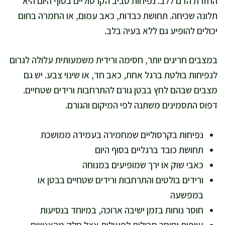
החזרת הדם ללב. נפיחות סביב הקרסוליים בסוף היום היא
תלונה שכיחה. תחושת כבדות, כאב עמום, או החמרה בחום
יכולים להופיע גם ללא בעיה בלב.
במצבים חריגים יותר, חסימה ורידית משמעותית עלולה לגרום
לנפיחות בולטת ברגל אחת, כאב חד, או שינוי צבע. יש גם
מצבים שבהם לחץ בבטן גורם להתרחבות ורידים שטחיים.
דפוס התסמינים משתנה לפי המיקום והגורם.
נפיחות בקרסוליים שמחמירה בעמידה ממושכת
תחושת כובד ברגליים בסוף היום
כאבי שוק או ירך שמופיעים במנוחה
ורידים בולטים והתרחבות ורידים שטחיים בבטן או
במפשעה
חוסר נוחות בזמן ישיבה ארוכה, במיוחד בנסיעות
עייפות וחוסר סבילות לפעילות אצל חלק מהאנשים