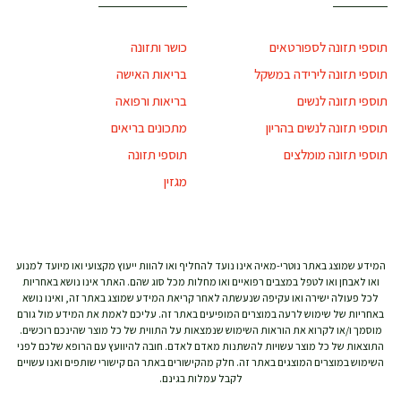
תוספי תזונה לספורטאים
כושר ותזונה
תוספי תזונה לירידה במשקל
בריאות האישה
תוספי תזונה לנשים
בריאות ורפואה
תוספי תזונה לנשים בהריון
מתכונים בריאים
תוספי תזונה מומלצים
תוספי תזונה
מגזין
המידע שמוצג באתר נוטרי-מאיה אינו נועד להחליף ואו להוות ייעוץ מקצועי ואו מיועד למנוע
ואו לאבחן ואו לטפל במצבים רפואיים ואו מחלות מכל סוג שהם. האתר אינו נושא באחריות
לכל פעולה ישירה ואו עקיפה שנעשתה לאחר קריאת המידע שמוצג באתר זה, ואינו נושא
באחריות של שימוש לרעה במוצרים המופיעים באתר זה. עליכם לאמת את המידע מול גורם
מוסמך ו/או לקרוא את הוראות השימוש שנמצאות על התווית של כל מוצר שהינכם רוכשים.
התוצאות של כל מוצר עשויות להשתנות מאדם לאדם. חובה להיוועץ עם הרופא שלכם לפני
השימוש במוצרים המוצגים באתר זה. חלק מהקישורים באתר הם קישורי שותפים ואנו עשויים
לקבל עמלות בגינם.